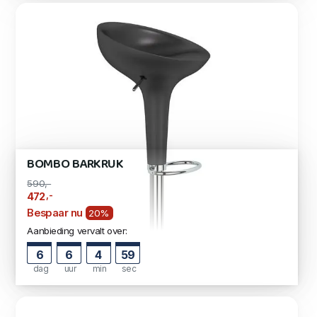
BOMBO BARKRUK
590,-
,-
472
Bespaar nu
20%
Aanbieding vervalt over:
6
6
4
57
dag
uur
min
sec