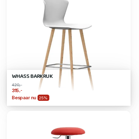
WHASS BARKRUK
420,-
,-
315
Bespaar nu
25%