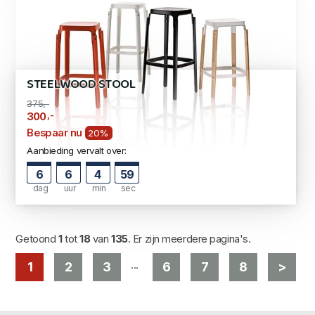
STEELWOOD STOOL
375,-
,-
300
Bespaar nu
20%
Aanbieding vervalt over:
6
6
4
57
dag
uur
min
sec
Getoond
1
tot
18
van
135
. Er zijn meerdere pagina's.
...
1
2
3
6
7
8
>