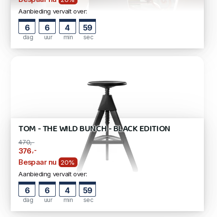
Aanbieding vervalt over:
6
6
4
57
dag
uur
min
sec
TOM - THE WILD BUNCH - BLACK EDITION
470,-
,-
376
Bespaar nu
20%
Aanbieding vervalt over:
6
6
4
57
dag
uur
min
sec