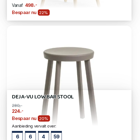
,-
498
Vanaf
Bespaar nu
22%
DEJA-VU LOW BAR STOOL
280,-
,-
224
Bespaar nu
20%
Aanbieding vervalt over:
6
6
4
57