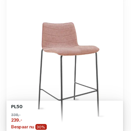
PL50
338,-
,-
239
Bespaar nu
30%