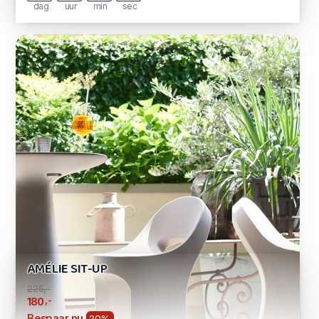
dag
uur
min
sec
AMÉLIE SIT-UP
225,-
,-
180
Bespaar nu
20%