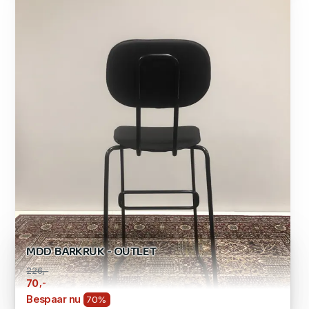
MDD BARKRUK - OUTLET
226,-
,-
70
Bespaar nu
70%