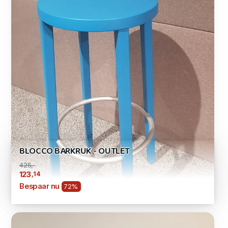
BLOCCO BARKRUK - OUTLET
425,-
,14
123
Bespaar nu
72%