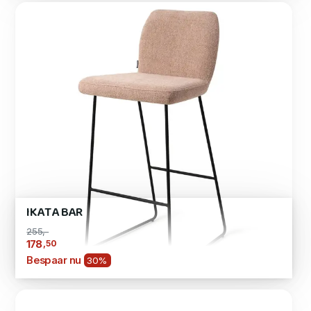
IKATA BAR
255,-
,50
178
Bespaar nu
30%