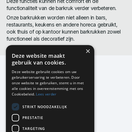
Deze functies kunnen het comfort en de
functionaliteit van de barkruk verder verbeteren.
Onze barkrukken worden niet alleen in bars,
restaurants, keukens en andere horeca gebruikt,
ook thuis of op kantoor kunnen barkrukken zowel
functioneel als decoratief zijn.
×
Deze website maakt
gebruik van cookies.
Deze website gebruikt cookies om uw
gebruikerservaring te verbeteren. Door
KMP Kantoormeubilair
onze website te gebruiken, stemt u in met
Airport Business Park
alle cookies in overeenstemming met ons
Frankfurtstraat 29-31
Cookiebeleid.
Lees verder
1175 RH Lijnden
STRIKT NOODZAKELIJK
020-617 01 26
info@kmpkantoormeubilair.nl
PRESTATIE
Facebook
TARGETING