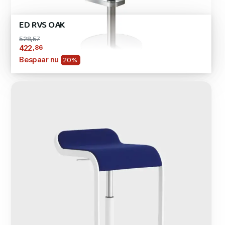
ED RVS OAK
528,57
,86
422
Bespaar nu
20%