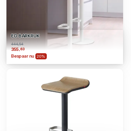
ED BARKRUK
444,54
,63
355
Bespaar nu
20%