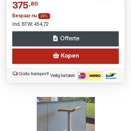
375
,80
Bespaar nu
20%
Incl. BTW: 454,72
Offerte
Kopen
Gratis transport!
Veilig betalen