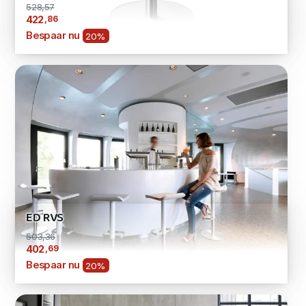
528,57
,86
422
Bespaar nu
20%
ED RVS
503,36
,69
402
Bespaar nu
20%