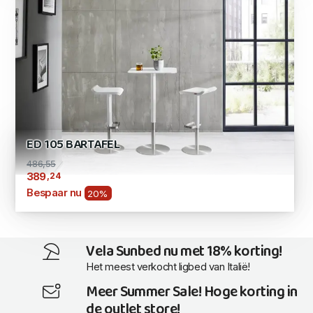
ED 105 BARTAFEL
486,55
,24
389
Bespaar nu
20%
Vela Sunbed nu met 18% korting!
Het meest verkocht ligbed van Italië!
Meer Summer Sale! Hoge korting in
de outlet store!