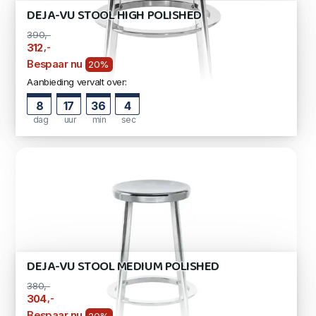
DEJA-VU STOOL HIGH POLISHED
390,-
,-
312
Bespaar nu
20%
Aanbieding vervalt over:
8
17
36
3
dag
uur
min
sec
DEJA-VU STOOL MEDIUM POLISHED
380,-
,-
304
Bespaar nu
20%