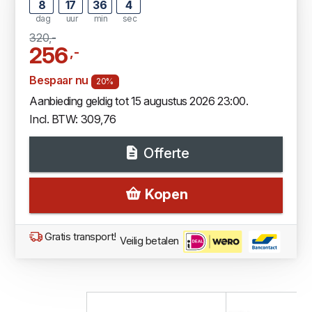
8
17
36
3
dag
uur
min
sec
320,-
256
,-
Bespaar nu
20%
Aanbieding geldig tot 15 augustus 2026 23:00.
Incl. BTW: 309,76
Offerte
Kopen
Gratis transport!
Veilig betalen