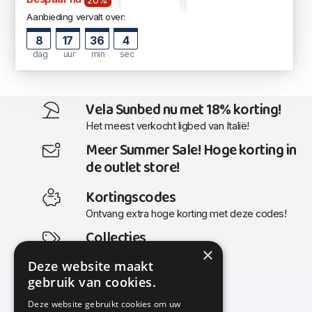
Aanbieding vervalt over:
8
17
36
3
dag
uur
min
sec
Vela Sunbed nu met 18% korting!
Het meest verkocht ligbed van Italië!
Meer Summer Sale! Hoge korting in
de outlet store!
Kortingscodes
Ontvang extra hoge korting met deze codes!
Collecties
×
Actuele en populaire collecties
Deze website maakt
gebruik van cookies.
Deze website gebruikt cookies om uw