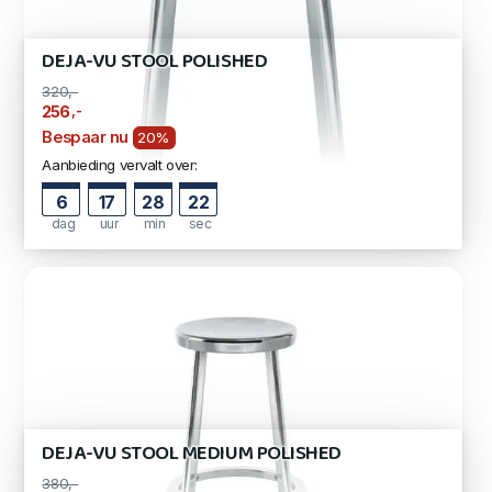
DEJA-VU STOOL POLISHED
320,-
,-
256
Bespaar nu
20%
Aanbieding vervalt over:
6
17
28
21
dag
uur
min
sec
DEJA-VU STOOL MEDIUM POLISHED
380,-