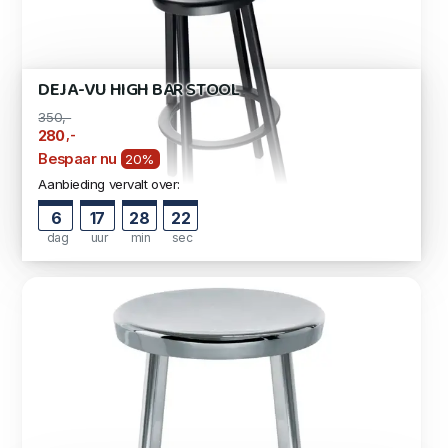
DEJA-VU HIGH BAR STOOL
350,-
,-
280
Bespaar nu
20%
Aanbieding vervalt over:
6
17
28
21
dag
uur
min
sec