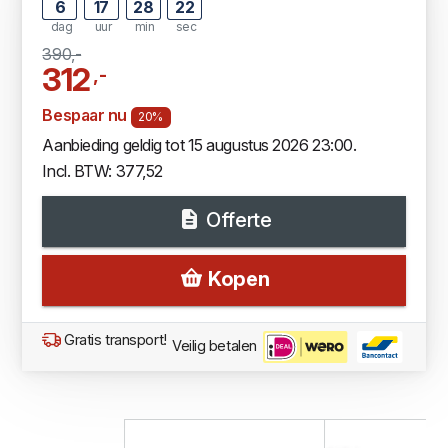
6
17
28
21
dag
uur
min
sec
390,-
312
,-
Bespaar nu
20%
Aanbieding geldig tot 15 augustus 2026 23:00.
Incl. BTW: 377,52
Offerte
Kopen
Gratis transport!
Veilig betalen