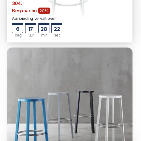
,-
304
Bespaar nu
20%
Aanbieding vervalt over:
6
17
28
21
dag
uur
min
sec