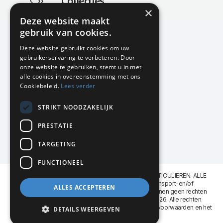
Collecties
×
Actuele en populaire collecties
Deze website maakt
gebruik van cookies.
Deze website gebruikt cookies om uw
gebruikerservaring te verbeteren. Door
KMP Kantoormeubilair
onze website te gebruiken, stemt u in met
Airport Business Park
alle cookies in overeenstemming met ons
Frankfurtstraat 29-31
Cookiebeleid.
Lees verder
1175 RH Lijnden
STRIKT NOODZAKELIJK
020-617 01 26
info@kmpkantoormeubilair.nl
PRESTATIE
Facebook
TARGETING
Instagram
FUNCTIONEEL
KMP Kantoormeubilair levert aan BEDRIJVEN en PARTICULIEREN. ALLE
GENOEMDE PRIJZEN ZIJN EXCL. 21% B.T.W. Transport-en/of
ALLES ACCEPTEREN
Montagekosten op aanvraag. Aan deze website kunnen geen rechten
worden ontleend. KMP Kantoormeubilair VOF © 2026. Alle rechten
voorbehouden. Lees voor gebruik graag de
leveringsvoorwaarden
en het
DETAILS WEERGEVEN
privacy reglement
.