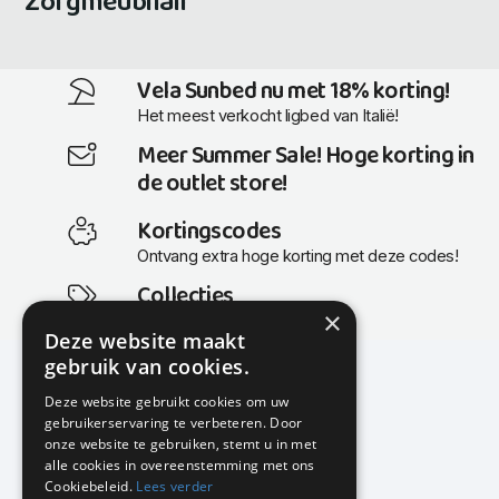
Zorgmeubilair
Vela Sunbed nu met 18% korting!
Het meest verkocht ligbed van Italië!
Meer Summer Sale! Hoge korting in
de outlet store!
Kortingscodes
Ontvang extra hoge korting met deze codes!
Collecties
×
Actuele en populaire collecties
Deze website maakt
gebruik van cookies.
Deze website gebruikt cookies om uw
gebruikerservaring te verbeteren. Door
KMP Kantoormeubilair
onze website te gebruiken, stemt u in met
Airport Business Park
alle cookies in overeenstemming met ons
Frankfurtstraat 29-31
Cookiebeleid.
Lees verder
1175 RH Lijnden