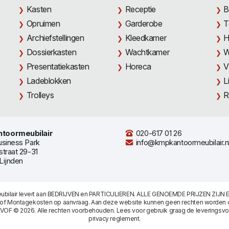
Kasten
Receptie
B
Opruimen
Garderobe
T
Archiefstellingen
Kleedkamer
H
Dossierkasten
Wachtkamer
W
Presentatiekasten
Horeca
V
Ladeblokken
L
Trolleys
R
toormeubilair
020-617 01 26
usiness Park
info@kmpkantoormeubilair.n
straat 29-31
Lijnden
bilair levert aan BEDRIJVEN en PARTICULIEREN. ALLE GENOEMDE PRIJZEN ZIJN E
/of Montagekosten op aanvraag. Aan deze website kunnen geen rechten worden 
 VOF © 2026. Alle rechten voorbehouden. Lees voor gebruik graag de
leveringsv
privacy reglement
.