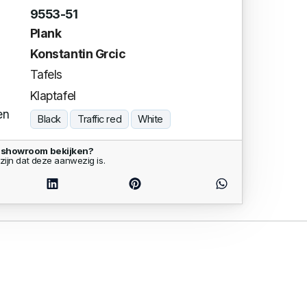
9553-51
Plank
Konstantin Grcic
Tafels
Klaptafel
en
Black
Traffic red
White
e showroom bekijken?
zijn dat deze aanwezig is.