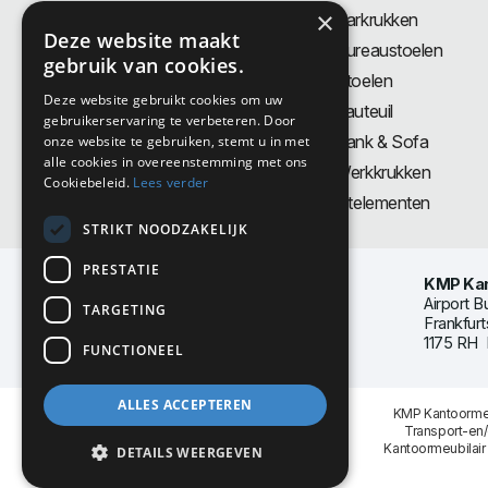
×
Bureaus
Barkrukken
Deze website maakt
Thuiswerkplek
Bureaustoelen
gebruik van cookies.
Zit-Sta bureaus
Stoelen
Deze website gebruikt cookies om uw
Directiemeubilair
Fauteuil
gebruikerservaring te verbeteren. Door
Akoestiek & Privacy
Bank & Sofa
onze website te gebruiken, stemt u in met
alle cookies in overeenstemming met ons
Tafels
Werkkrukken
Cookiebeleid.
Lees verder
Vergadertafels
Zitelementen
STRIKT NOODZAKELIJK
PRESTATIE
KMP Kan
Airport B
TARGETING
Frankfurt
1175 RH 
FUNCTIONEEL
ALLES ACCEPTEREN
KMP Kantoormeu
Transport-en
Kantoormeubilair
DETAILS WEERGEVEN