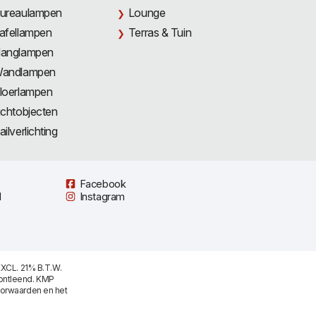
ureaulampen
Lounge
afellampen
Terras & Tuin
anglampen
andlampen
loerlampen
ichtobjecten
ailverlichting
Facebook
l
Instagram
XCL. 21% B.T.W.
ontleend. KMP
oorwaarden
en het