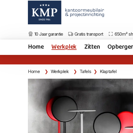
10 Jaar garantie
Gratis transport
650m² s
Home
Werkplek
Zitten
Opberge
Home
Werkplek
Tafels
Klaptafel