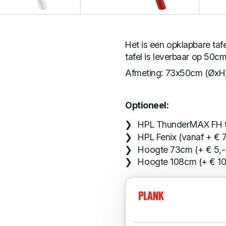
Het is een opklapbare taf
tafel is leverbaar op 50
Afmeting: 73x50cm (ØxH
Optioneel:
HPL ThunderMAX FH to
HPL Fenix (vanaf + € 
Hoogte 73cm (+ € 5,-
Hoogte 108cm (+ € 10,