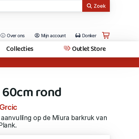
Zoek
Over ons
Mijn account
Donker
Collecties
Outlet Store
l 60cm rond
 Grcic
n aanvulling op de Miura barkruk van
Plank.