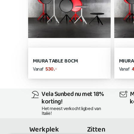
MIURA TABLE 80CM
MIURA
,-
530
Vanaf
Vanaf
Vela Sunbed nu met 18%
M
korting!
k
Het meest verkocht ligbed van
Italië!
Werkplek
Zitten