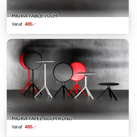
MIURA TABLE 70CM
,-
485
Vanaf
MIURA TAFEL 60CM ROND
,-
485
Vanaf