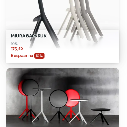
MIURA BARKRUK
195,-
,50
175
Bespaar nu
10%