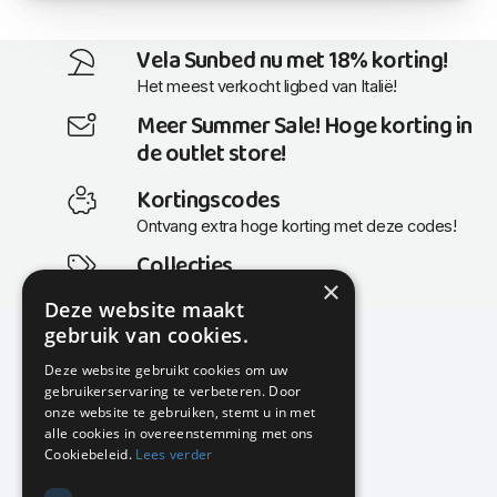
Vela Sunbed nu met 18% korting!
Het meest verkocht ligbed van Italië!
Meer Summer Sale! Hoge korting in
de outlet store!
Kortingscodes
Ontvang extra hoge korting met deze codes!
Collecties
×
Actuele en populaire collecties
Deze website maakt
gebruik van cookies.
Deze website gebruikt cookies om uw
gebruikerservaring te verbeteren. Door
KMP Kantoormeubilair
onze website te gebruiken, stemt u in met
Airport Business Park
alle cookies in overeenstemming met ons
Frankfurtstraat 29-31
Cookiebeleid.
Lees verder
1175 RH Lijnden