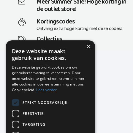
Meer Summer Sale! Hoge korting in
de outlet store!
Kortingscodes
Ontvang extra hoge korting met deze codes!
Collecties
×
Actuele en populaire collecties
Deze website maakt
gebruik van cookies.
Deze website gebruikt cookies om uw
gebruikerservaring te verbeteren. Door
KMP Kantoormeubilair
onze website te gebruiken, stemt u in met
Airport Business Park
alle cookies in overeenstemming met ons
Frankfurtstraat 29-31
Cookiebeleid.
Lees verder
1175 RH Lijnden
STRIKT NOODZAKELIJK
020-617 01 26
info@kmpkantoormeubilair.nl
PRESTATIE
Facebook
TARGETING
Instagram