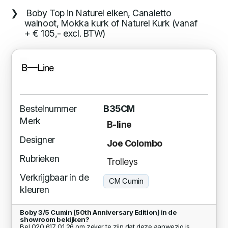
Boby Top in Naturel eiken, Canaletto
walnoot, Mokka kurk of Naturel Kurk (vanaf
+ € 105,- excl. BTW)
Bestelnummer
B35CM
Merk
B-line
Designer
Joe Colombo
Rubrieken
Trolleys
Verkrijgbaar in de
CM Cumin
kleuren
Boby 3/5 Cumin (50th Anniversary Edition) in de
showroom bekijken?
Bel 020 617 01 26 om zeker te zijn dat deze aanwezig is.