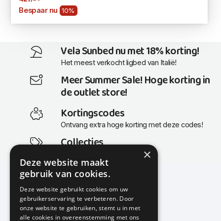
Bespaar nu
10%
Vela Sunbed nu met 18% korting!
Het meest verkocht ligbed van Italië!
Meer Summer Sale! Hoge korting in
de outlet store!
Kortingscodes
Ontvang extra hoge korting met deze codes!
Collecties
×
Actuele en populaire collecties
Deze website maakt
gebruik van cookies.
Deze website gebruikt cookies om uw
gebruikerservaring te verbeteren. Door
KMP Kantoormeubilair
onze website te gebruiken, stemt u in met
Airport Business Park
alle cookies in overeenstemming met ons