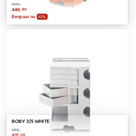
496,-
,40
446
Bespaar nu
10%
BOBY 3/5 WHITE
468,-
,20
421