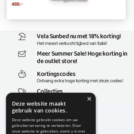
,-
488
Vela Sunbed nu met 18% korting!
Het meest verkocht ligbed van Italië!
Meer Summer Sale! Hoge korting in
de outlet store!
Kortingscodes
Ontvang extra hoge korting met deze codes!
Collecties
×
Actuele en populaire collecties
Deze website maakt
gebruik van cookies.
Deze website gebruikt cookies om uw
gebruikerservaring te verbeteren. Door
KMP Kantoormeubilair
onze website te gebruiken, stemt u in met