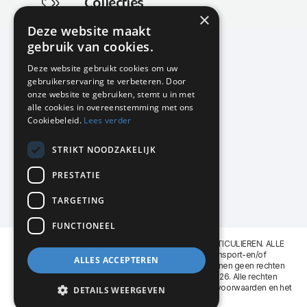
Collecties
×
Actuele en populaire collecties
Deze website maakt
gebruik van cookies.
Deze website gebruikt cookies om uw
gebruikerservaring te verbeteren. Door
KMP Kantoormeubilair
onze website te gebruiken, stemt u in met
Airport Business Park
alle cookies in overeenstemming met ons
Frankfurtstraat 29-31
Cookiebeleid.
Lees verder
1175 RH Lijnden
STRIKT NOODZAKELIJK
020-617 01 26
info@kmpkantoormeubilair.nl
PRESTATIE
Facebook
TARGETING
Instagram
FUNCTIONEEL
KMP Kantoormeubilair levert aan BEDRIJVEN en PARTICULIEREN. ALLE
GENOEMDE PRIJZEN ZIJN EXCL. 21% B.T.W. Transport-en/of
ALLES ACCEPTEREN
Montagekosten op aanvraag. Aan deze website kunnen geen rechten
worden ontleend. KMP Kantoormeubilair VOF © 2026. Alle rechten
voorbehouden. Lees voor gebruik graag de
leveringsvoorwaarden
en het
DETAILS WEERGEVEN
privacy reglement
.