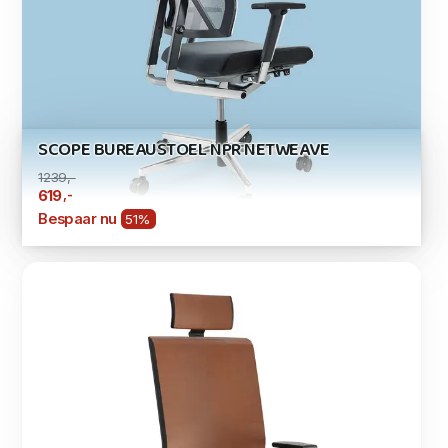
SCOPE BUREAUSTOEL NPR NETWEAVE
1239,-
,-
619
Bespaar nu
51%