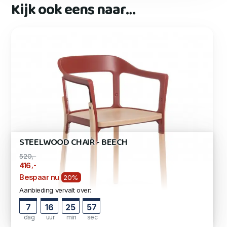
Kijk ook eens naar…
STEELWOOD CHAIR - BEECH
520,-
,-
416
Bespaar nu
20%
Aanbieding vervalt over:
7
16
25
56
dag
uur
min
sec