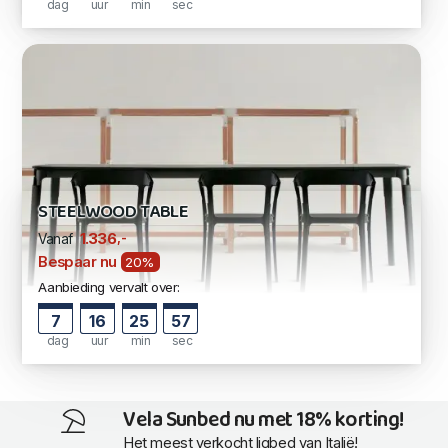
dag
uur
min
sec
STEELWOOD TABLE
,-
1.336
Vanaf
Bespaar nu
20%
Aanbieding vervalt over:
7
16
25
56
dag
uur
min
sec
Vela Sunbed nu met 18% korting!
Het meest verkocht ligbed van Italië!