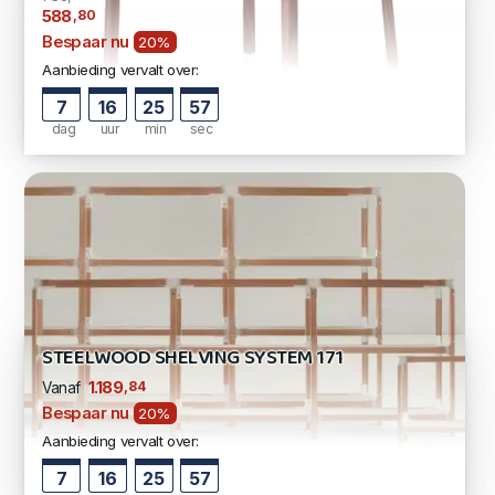
,80
588
Bespaar nu
20%
Aanbieding vervalt over:
7
16
25
56
dag
uur
min
sec
STEELWOOD SHELVING SYSTEM 171
,84
1.189
Vanaf
Bespaar nu
20%
Aanbieding vervalt over:
7
16
25
56