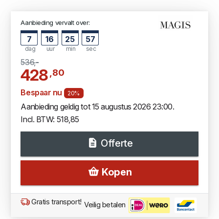
Aanbieding vervalt over:
7
16
25
56
dag
uur
min
sec
536,-
428
,80
Bespaar nu
20%
Aanbieding geldig tot 15 augustus 2026 23:00.
Incl. BTW: 518,85
Offerte
Kopen
Gratis transport!
Veilig betalen