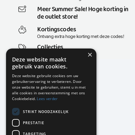
Meer Summer Sale! Hoge korting in
de outlet store!
Kortingscodes
Ontvang extra hoge korting met deze codes!
Collecties
×
Actuele en populaire collecties
Deze website maakt
gebruik van cookies.
Deze website gebruikt cookies om uw
gebruikerservaring te verbeteren. Door
KMP Kantoormeubilair
onze website te gebruiken, stemt u in met
Airport Business Park
alle cookies in overeenstemming met ons
Frankfurtstraat 29-31
Cookiebeleid.
Lees verder
1175 RH Lijnden
STRIKT NOODZAKELIJK
020-617 01 26
info@kmpkantoormeubilair.nl
PRESTATIE
Facebook
TARGETING