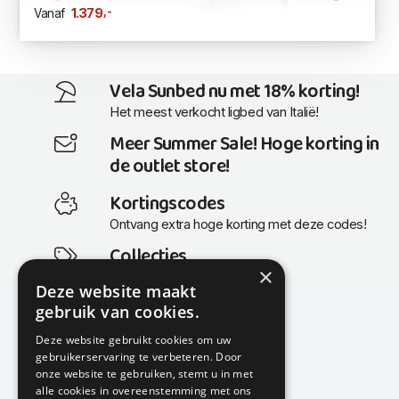
,-
1.379
Vanaf
Vela Sunbed nu met 18% korting!
Het meest verkocht ligbed van Italië!
Meer Summer Sale! Hoge korting in
de outlet store!
Kortingscodes
Ontvang extra hoge korting met deze codes!
Collecties
×
Actuele en populaire collecties
Deze website maakt
gebruik van cookies.
Deze website gebruikt cookies om uw
gebruikerservaring te verbeteren. Door
KMP Kantoormeubilair
onze website te gebruiken, stemt u in met
Airport Business Park
alle cookies in overeenstemming met ons