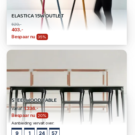
ELASTICA 15W OUTLET
620,-
,-
403
Bespaar nu
35%
STEELWOOD TABLE
,-
1.336
Vanaf
Bespaar nu
20%
Aanbieding vervalt over:
9
1
24
57