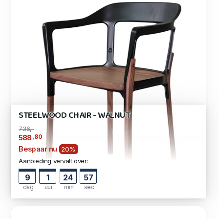
STEELWOOD CHAIR - WALNUT
736,-
,80
588
Bespaar nu
20%
Aanbieding vervalt over:
9
1
24
57
dag
uur
min
sec