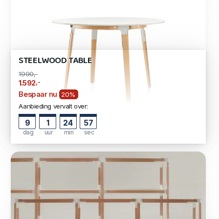
STEELWOOD TABLE
1990,-
,-
1.592
Bespaar nu
20%
Aanbieding vervalt over:
9
1
24
57
dag
uur
min
sec