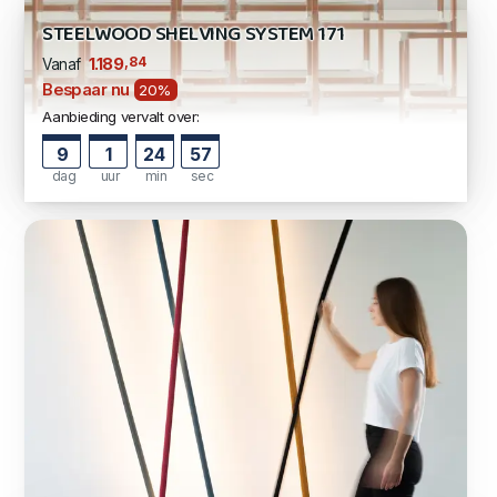
STEELWOOD SHELVING SYSTEM 171
,84
1.189
Vanaf
Bespaar nu
20%
Aanbieding vervalt over:
9
1
24
57
dag
uur
min
sec