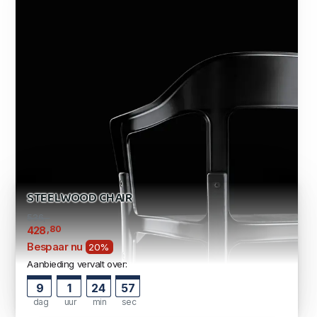
STEELWOOD CHAIR
536,-
,80
428
Bespaar nu
20%
Aanbieding vervalt over:
9
1
24
57
dag
uur
min
sec