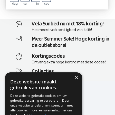
dag
uur
min
sec
Vela Sunbed nu met 18% korting!
Het meest verkocht ligbed van Italië!
Meer Summer Sale! Hoge korting in
de outlet store!
Kortingscodes
Ontvang extra hoge korting met deze codes!
Collecties
×
Actuele en populaire collecties
Deze website maakt
gebruik van cookies.
Deze website gebruikt cookies om uw
gebruikerservaring te verbeteren. Door
KMP Kantoormeubilair
onze website te gebruiken, stemt u in met
Airport Business Park
alle cookies in overeenstemming met ons
Frankfurtstraat 29-31