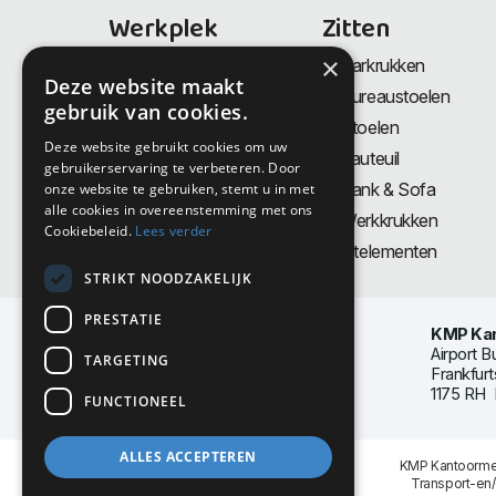
Werkplek
Zitten
×
Bureaus
Barkrukken
Deze website maakt
Thuiswerkplek
Bureaustoelen
gebruik van cookies.
Zit-Sta bureaus
Stoelen
Deze website gebruikt cookies om uw
Directiemeubilair
Fauteuil
gebruikerservaring te verbeteren. Door
Akoestiek & Privacy
Bank & Sofa
onze website te gebruiken, stemt u in met
alle cookies in overeenstemming met ons
Tafels
Werkkrukken
Cookiebeleid.
Lees verder
Vergadertafels
Zitelementen
STRIKT NOODZAKELIJK
PRESTATIE
KMP Kan
Airport B
TARGETING
Frankfurt
1175 RH 
FUNCTIONEEL
ALLES ACCEPTEREN
KMP Kantoormeu
Transport-en