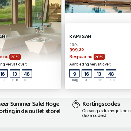
CHI
KAMI SAN
499,-
,20
399
r nu
Bespaar nu
20%
20%
ng vervalt over:
Aanbieding vervalt over:
16
13
47
9
16
13
47
uur
min
sec
dag
uur
min
sec
eer Summer Sale! Hoge
Kortingscodes
orting in de outlet store!
Ontvang extra hoge korti
deze codes!