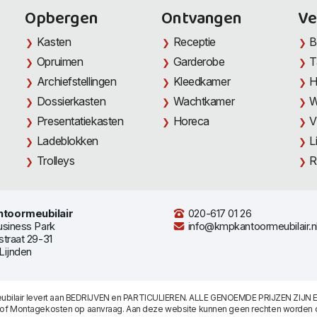
Opbergen
Ontvangen
Ve
Kasten
Receptie
B
Opruimen
Garderobe
T
Archiefstellingen
Kleedkamer
H
Dossierkasten
Wachtkamer
W
Presentatiekasten
Horeca
V
Ladeblokken
L
Trolleys
R
toormeubilair
020-617 01 26
usiness Park
info@kmpkantoormeubilair.n
straat 29-31
Lijnden
bilair levert aan BEDRIJVEN en PARTICULIEREN. ALLE GENOEMDE PRIJZEN ZIJN E
/of Montagekosten op aanvraag. Aan deze website kunnen geen rechten worden 