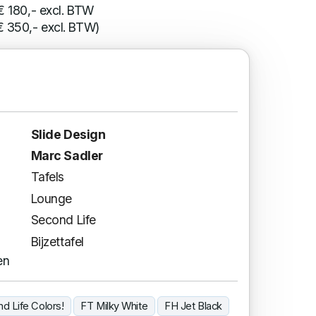
 € 180,- excl. BTW
€ 350,- excl. BTW)
Slide Design
Marc Sadler
Tafels
Lounge
Second Life
Bijzettafel
en
nd Life Colors!
FT Milky White
FH Jet Black