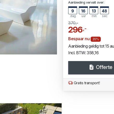
Aanbieding vervalt over:
9
16
13
47
dag
uur
min
sec
370,-
296
,-
Bespaar nu
20%
Aanbieding geldig tot 15 
Incl. BTW: 358,16
Offerte
Gratis transport!