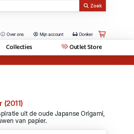
Zoek
Over ons
Mijn account
Donker
Collecties
Outlet Store
 (2011)
spiratie uit de oude Japanse Origami,
uwen van papier.