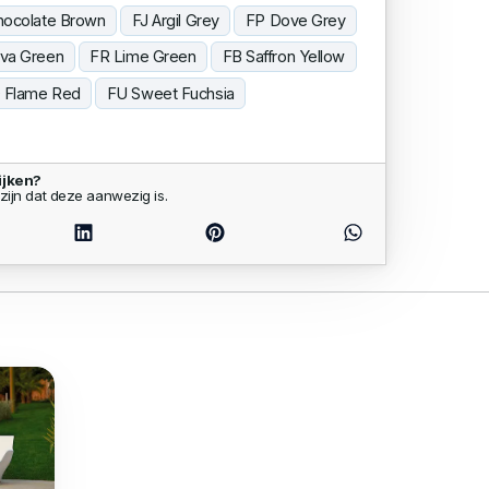
hocolate Brown
FJ Argil Grey
FP Dove Grey
va Green
FR Lime Green
FB Saffron Yellow
 Flame Red
FU Sweet Fuchsia
ijken?
zijn dat deze aanwezig is.