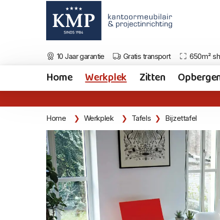
10 Jaar garantie
Gratis transport
650m² s
Home
Werkplek
Zitten
Opberge
Home
Werkplek
Tafels
Bijzettafel