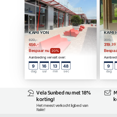
KAMI YON
KAMI I
820,-
399,-
,-
,20
656
319
Bespaar nu
Bespaa
20%
Aanbieding vervalt over:
Aanbiedi
9
16
13
47
9
dag
uur
min
sec
dag
Vela Sunbed nu met 18%
M
korting!
k
Het meest verkocht ligbed van
Italië!