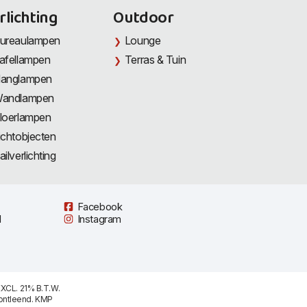
rlichting
Outdoor
ureaulampen
Lounge
afellampen
Terras & Tuin
anglampen
andlampen
loerlampen
ichtobjecten
ailverlichting
Facebook
l
Instagram
XCL. 21% B.T.W.
ontleend. KMP