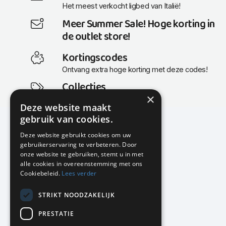
Het meest verkocht ligbed van Italië!
Meer Summer Sale! Hoge korting in
de outlet store!
Kortingscodes
Ontvang extra hoge korting met deze codes!
Collecties
×
Actuele en populaire collecties
Deze website maakt
gebruik van cookies.
Deze website gebruikt cookies om uw
gebruikerservaring te verbeteren. Door
KMP Kantoormeubilair
onze website te gebruiken, stemt u in met
Airport Business Park
alle cookies in overeenstemming met ons
Frankfurtstraat 29-31
Cookiebeleid.
Lees verder
1175 RH Lijnden
STRIKT NOODZAKELIJK
020-617 01 26
info@kmpkantoormeubilair.nl
PRESTATIE