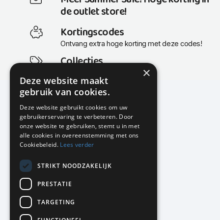
de outlet store!
Kortingscodes
Ontvang extra hoge korting met deze codes!
Collecties
×
Actuele en populaire collecties
Deze website maakt
gebruik van cookies.
Deze website gebruikt cookies om uw
gebruikerservaring te verbeteren. Door
KMP Kantoormeubilair
onze website te gebruiken, stemt u in met
Airport Business Park
alle cookies in overeenstemming met ons
Frankfurtstraat 29-31
Cookiebeleid.
Lees verder
1175 RH Lijnden
STRIKT NOODZAKELIJK
020-617 01 26
info@kmpkantoormeubilair.nl
PRESTATIE
Facebook
TARGETING
Instagram