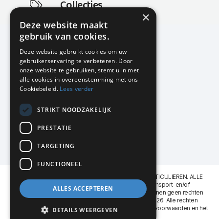
Collecties
×
Actuele en populaire collecties
Deze website maakt
gebruik van cookies.
Deze website gebruikt cookies om uw
gebruikerservaring te verbeteren. Door
KMP Kantoormeubilair
onze website te gebruiken, stemt u in met
Airport Business Park
alle cookies in overeenstemming met ons
Frankfurtstraat 29-31
Cookiebeleid.
Lees verder
1175 RH Lijnden
STRIKT NOODZAKELIJK
020-617 01 26
info@kmpkantoormeubilair.nl
PRESTATIE
Facebook
TARGETING
Instagram
FUNCTIONEEL
KMP Kantoormeubilair levert aan BEDRIJVEN en PARTICULIEREN. ALLE
GENOEMDE PRIJZEN ZIJN EXCL. 21% B.T.W. Transport-en/of
ALLES ACCEPTEREN
Montagekosten op aanvraag. Aan deze website kunnen geen rechten
worden ontleend. KMP Kantoormeubilair VOF © 2026. Alle rechten
voorbehouden. Lees voor gebruik graag de
leveringsvoorwaarden
en het
DETAILS WEERGEVEN
privacy reglement
.