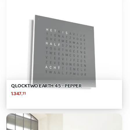
QLOCKTWO EARTH 45 - PEPPER
,11
1.347