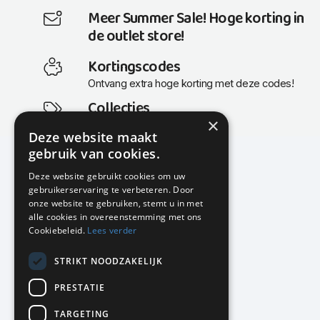
Meer Summer Sale! Hoge korting in
de outlet store!
Kortingscodes
Ontvang extra hoge korting met deze codes!
Collecties
×
Actuele en populaire collecties
Deze website maakt
gebruik van cookies.
Deze website gebruikt cookies om uw
gebruikerservaring te verbeteren. Door
KMP Kantoormeubilair
onze website te gebruiken, stemt u in met
Airport Business Park
alle cookies in overeenstemming met ons
Frankfurtstraat 29-31
Cookiebeleid.
Lees verder
1175 RH Lijnden
STRIKT NOODZAKELIJK
020-617 01 26
info@kmpkantoormeubilair.nl
PRESTATIE
Facebook
TARGETING