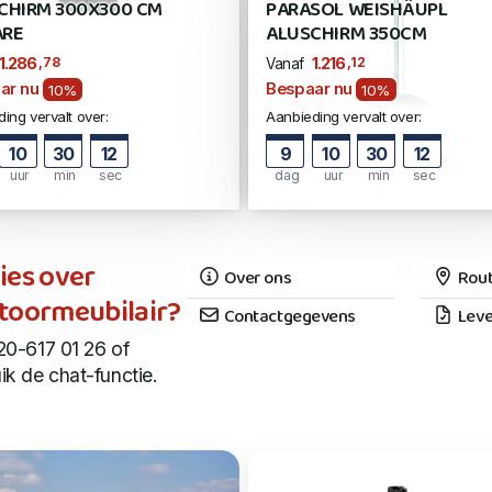
CHIRM 300X300 CM
PARASOL WEISHÄUPL
RE
ALUSCHIRM 350CM
,78
,12
1.286
1.216
Vanaf
ar nu
Bespaar nu
10%
10%
ing vervalt over:
Aanbieding vervalt over:
10
30
11
9
10
30
11
uur
min
sec
dag
uur
min
sec
ies over
Over ons
Rout
toormeubilair?
Contactgegevens
Leve
20-617 01 26 of
ik de chat-functie.