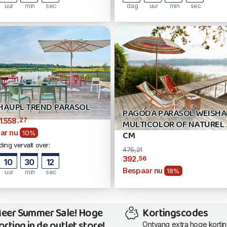
uur
min
sec
dag
uur
min
sec
HÄUPL TREND PARASOL
PAGODA PARASOL WEISHA
,27
1.558
MULTICOLOR OF NATUREL
ar nu
CM
10%
ing vervalt over:
475,21
,56
392
10
30
11
Bespaar nu
18%
uur
min
sec
eer Summer Sale! Hoge
Kortingscodes
orting in de outlet store!
Ontvang extra hoge korti