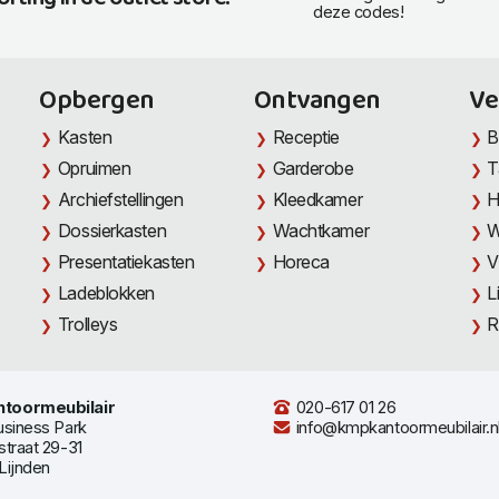
deze codes!
Opbergen
Ontvangen
Ve
Kasten
Receptie
B
Opruimen
Garderobe
T
Archiefstellingen
Kleedkamer
H
Dossierkasten
Wachtkamer
W
Presentatiekasten
Horeca
V
Ladeblokken
L
Trolleys
R
toormeubilair
020-617 01 26
usiness Park
info@kmpkantoormeubilair.n
straat 29-31
Lijnden