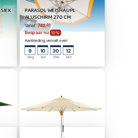
SIEK
PARASOL WEISHÄUPL
ALUSCHIRM 270 CM
,31
742
Vanaf
Bespaar nu
10%
Aanbieding vervalt over:
9
10
30
11
dag
uur
min
sec