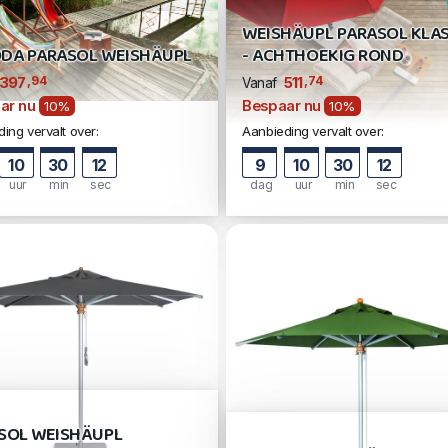
WEISHÄUPL PARASOL KLAS
DA PARASOL WEISHÄUPL
- ACHTHOEKIG ROND
,94
,74
397
511
Vanaf
ar nu
Bespaar nu
10%
10%
ing vervalt over:
Aanbieding vervalt over:
10
30
11
9
10
30
11
uur
min
sec
dag
uur
min
sec
SOL WEISHÄUPL