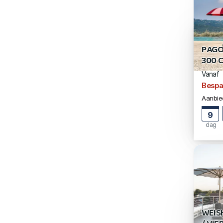
PAGO
300 
Vanaf
Bespa
Aanbied
9
dag
WEIS