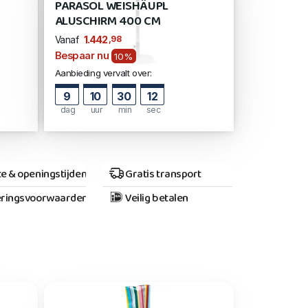
PARASOL WEISHÄUPL
ALUSCHIRM 400 CM
,98
1.442
Vanaf
Bespaar nu
10%
Aanbieding vervalt over:
9
10
30
11
dag
uur
min
sec
e & openingstijden
Gratis transport
ringsvoorwaarden
Veilig betalen