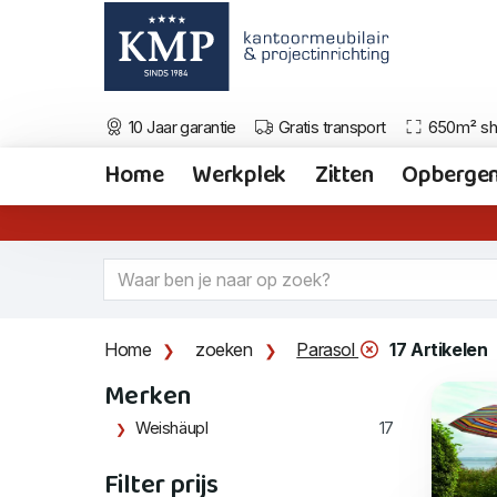
10 Jaar garantie
Gratis transport
650m² s
Home
Werkplek
Zitten
Opberge
Home
zoeken
Parasol
17 Artikelen
Merken
Weishäupl
17
Filter prijs