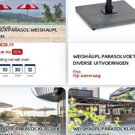
DA PARASOL WEISHAUPL
CM
,52
628
ar nu
10%
WEISHÄUPL PARASOLVOET
ing vervalt over:
DIVERSE UITVOERINGEN
10
30
11
Prijs:
Op aanvraag
uur
min
sec
HÄUPL PARASOL KLASSIEK
WEISHÄUPL PARASOL KLAS