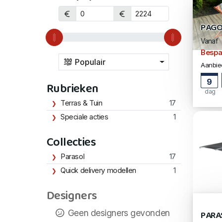
PAGO
Vanaf
Bespa
Populair
Aanbied
9
Rubrieken
dag
Terras & Tuin
17
Speciale acties
1
Collecties
Parasol
17
Quick delivery modellen
1
Designers
Geen designers gevonden
PARA