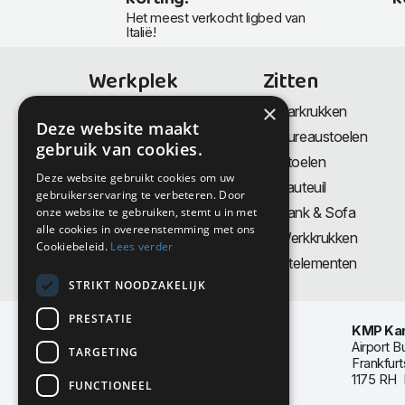
Het meest verkocht ligbed van
Italië!
Werkplek
Zitten
×
Bureaus
Barkrukken
Deze website maakt
Thuiswerkplek
Bureaustoelen
gebruik van cookies.
Zit-Sta bureaus
Stoelen
Deze website gebruikt cookies om uw
Directiemeubilair
Fauteuil
gebruikerservaring te verbeteren. Door
Akoestiek & Privacy
Bank & Sofa
onze website te gebruiken, stemt u in met
alle cookies in overeenstemming met ons
Tafels
Werkkrukken
Cookiebeleid.
Lees verder
Vergadertafels
Zitelementen
STRIKT NOODZAKELIJK
PRESTATIE
KMP Kan
Airport B
TARGETING
Frankfurt
1175 RH 
FUNCTIONEEL