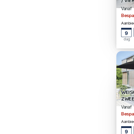
/ VI
Vanaf
Bespa
Aanbied
9
dag
WEIS
ZWEE
Vanaf
Bespa
Aanbied
9