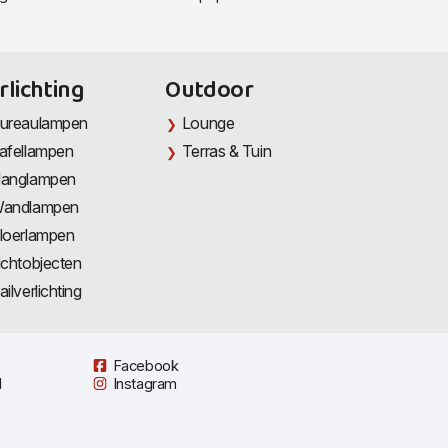
rlichting
Outdoor
ureaulampen
Lounge
afellampen
Terras & Tuin
anglampen
andlampen
loerlampen
ichtobjecten
ailverlichting
Facebook
l
Instagram