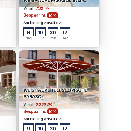
WEISHÄUPL PARASOL BASIC
,65
732
Vanaf
Bespaar nu
10%
Aanbieding vervalt over:
9
10
30
11
dag
uur
min
sec
WEISHÄUPL TELESCOPISCHE
K
PARASOL
,96
2.223
Vanaf
Bespaar nu
10%
Aanbieding vervalt over:
9
10
30
11