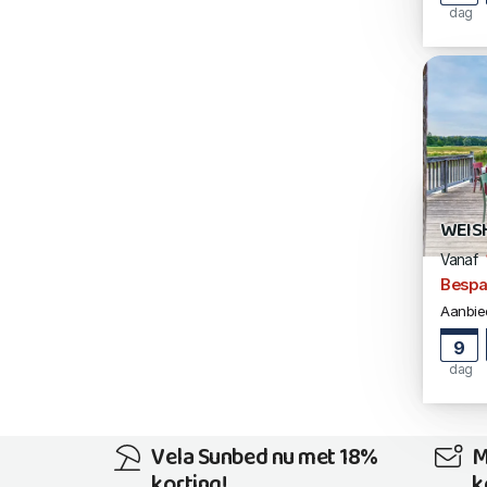
dag
WEIS
Vanaf
Bespa
Aanbied
9
dag
Vela Sunbed nu met 18%
M
korting!
k