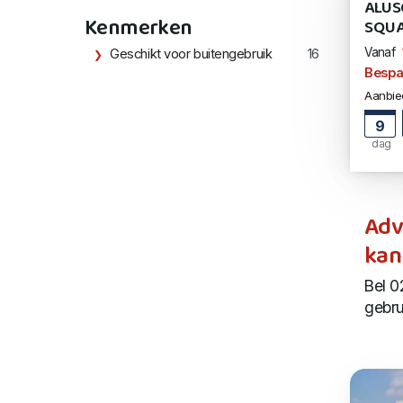
ALUS
Kenmerken
SQUA
Vanaf
Geschikt voor buitengebruik
16
Bespa
Aanbied
9
dag
Adv
kan
Bel 0
gebru