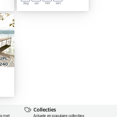
dag
uur
min
sec
UPL
 240
Collecties
ng met
Actuele en populaire collecties