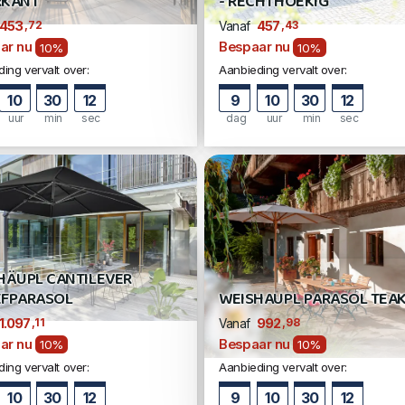
ERKANT
- RECHTHOEKIG
,72
,43
453
457
Vanaf
ar nu
Bespaar nu
10%
10%
ing vervalt over:
Aanbieding vervalt over:
10
30
11
9
10
30
11
uur
min
sec
dag
uur
min
sec
HÄUPL CANTILEVER
FPARASOL
WEISHAUPL PARASOL TEA
,11
,98
1.097
992
Vanaf
ar nu
Bespaar nu
10%
10%
ing vervalt over:
Aanbieding vervalt over:
10
30
11
9
10
30
11