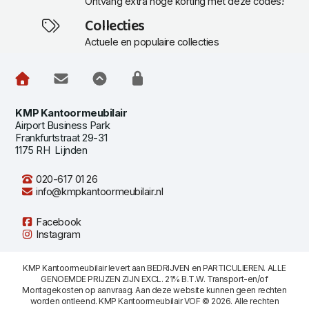
Ontvang extra hoge korting met deze codes!
Collecties
Actuele en populaire collecties
KMP Kantoormeubilair
Airport Business Park
Frankfurtstraat 29-31
1175 RH Lijnden
020-617 01 26
info@kmpkantoormeubilair.nl
Facebook
Instagram
KMP Kantoormeubilair levert aan BEDRIJVEN en PARTICULIEREN. ALLE
GENOEMDE PRIJZEN ZIJN EXCL. 21% B.T.W. Transport-en/of
Montagekosten op aanvraag. Aan deze website kunnen geen rechten
worden ontleend. KMP Kantoormeubilair VOF © 2026. Alle rechten