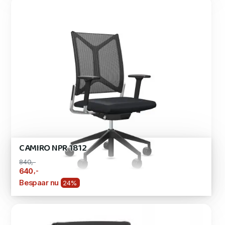
CAMIRO NPR 1812
840,-
,-
640
Bespaar nu
24%