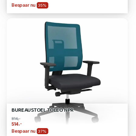
Bespaar nu
35%
BUREAUSTOEL TOLEO NPR
814,-
,-
514
Bespaar nu
37%