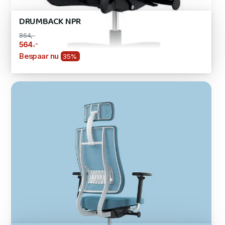
DRUMBACK NPR
864,-
,-
564
Bespaar nu
35%