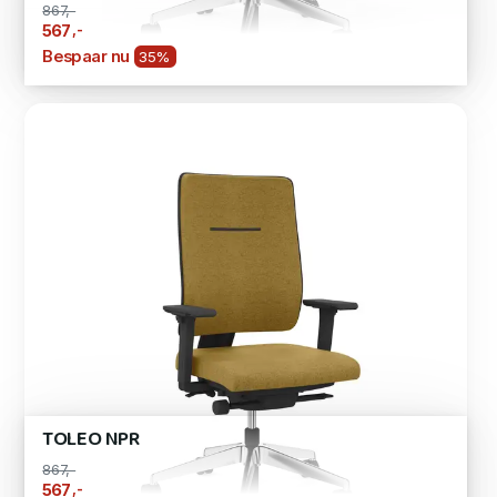
867,-
,-
567
Bespaar nu
35%
TOLEO NPR
867,-
,-
567