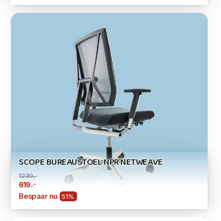
SCOPE BUREAUSTOEL NPR NETWEAVE
1239,-
,-
619
Bespaar nu
51%