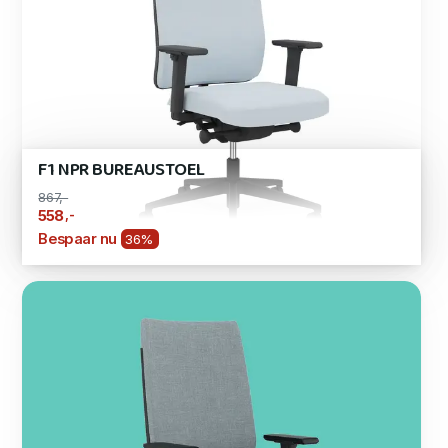
F1 NPR BUREAUSTOEL
867,-
,-
558
Bespaar nu
36%