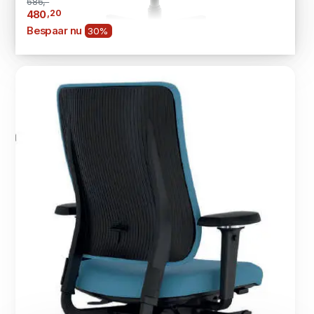
686,-
,20
480
Bespaar nu
30%