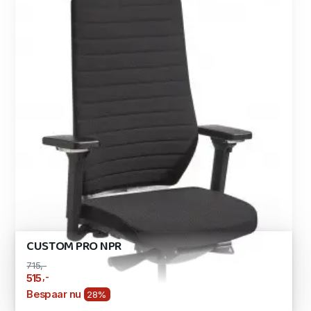
CUSTOM PRO NPR
715,-
,-
515
Bespaar nu
28%