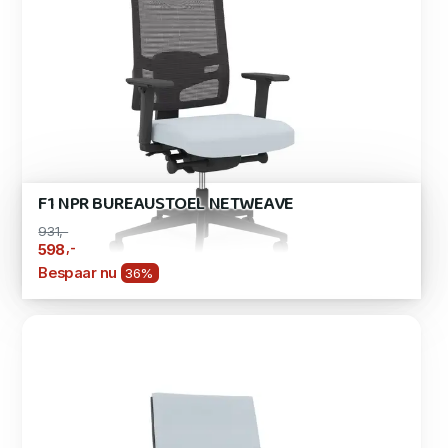
F1 NPR BUREAUSTOEL NETWEAVE
931,-
,-
598
Bespaar nu
36%