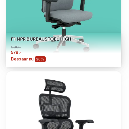
F1 NPR BUREAUSTOEL HIGH
900,-
,-
578
Bespaar nu
36%