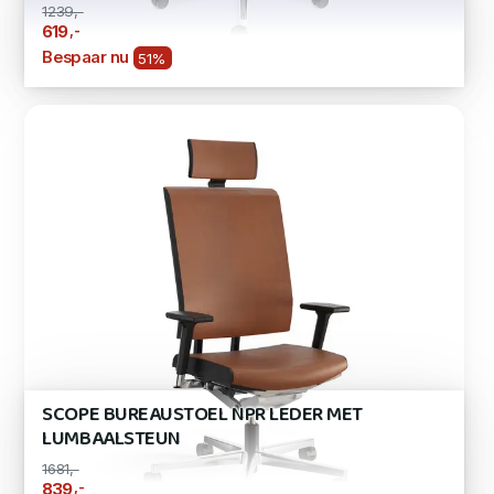
1239,-
,-
619
Bespaar nu
51%
SCOPE BUREAUSTOEL NPR LEDER MET
LUMBAALSTEUN
1681,-
,-
839