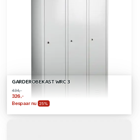
GARDEROBEKAST WRC 3
434,-
,-
326
Bespaar nu
25%