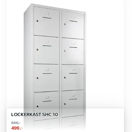
LOCKERKAST SHC 10
666,-
,-
499