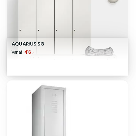
AQUARIUS SG
,-
416
Vanaf