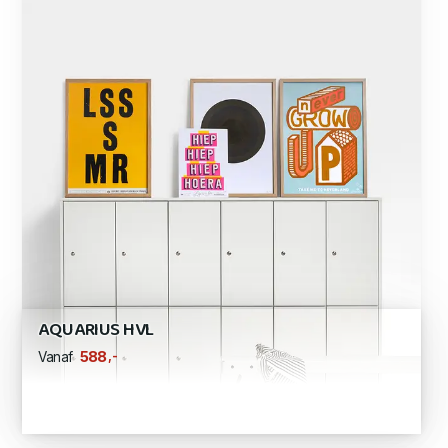
AQUARIUS HVL
,-
588
Vanaf