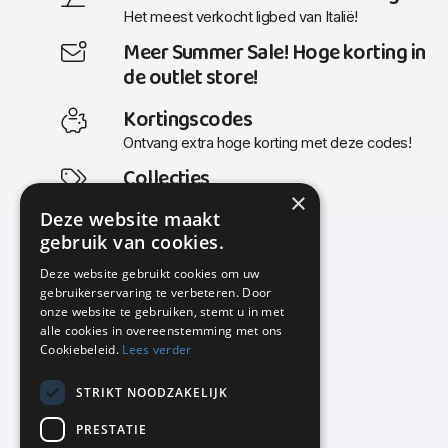
Het meest verkocht ligbed van Italië!
Meer Summer Sale! Hoge korting in
de outlet store!
Kortingscodes
Ontvang extra hoge korting met deze codes!
Collecties
×
Actuele en populaire collecties
Deze website maakt
gebruik van cookies.
Deze website gebruikt cookies om uw
gebruikerservaring te verbeteren. Door
KMP Kantoormeubilair
onze website te gebruiken, stemt u in met
Airport Business Park
alle cookies in overeenstemming met ons
Frankfurtstraat 29-31
Cookiebeleid.
Lees verder
1175 RH Lijnden
STRIKT NOODZAKELIJK
020-617 01 26
info@kmpkantoormeubilair.nl
PRESTATIE