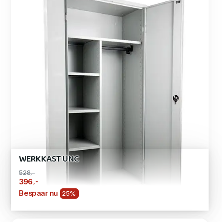
WERKKAST UNC
528,-
,-
396
Bespaar nu
25%