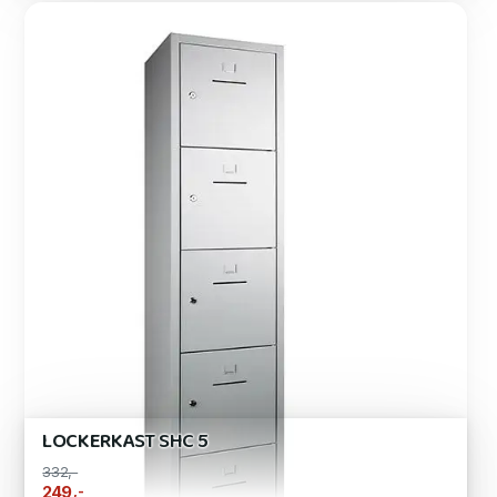
LOCKERKAST SHC 5
332,-
,-
249