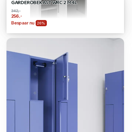
GARDEROBEKAST WRC 2 M4L
342,-
,-
256
Bespaar nu
26%