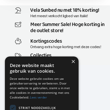
Vela Sunbed nu met 18% korting!
Het meest verkocht ligbed van Italië!
Meer Summer Sale! Hoge korting in
de outlet store!
Kortingscodes
Ontvang extra hoge korting met deze codes!
Collecties
×
Actuele en populaire collecties
Deze website maakt
gebruik van cookies.
Deze website gebruikt cookies om uw
gebruikerservaring te verbeteren. Door
KMP Kantoormeubilair
onze website te gebruiken, stemt u in met
Airport Business Park
alle cookies in overeenstemming met ons
Frankfurtstraat 29-31
Cookiebeleid.
Lees verder
1175 RH Lijnden
STRIKT NOODZAKELIJK