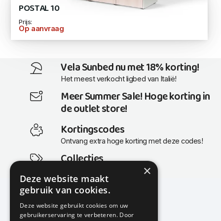
POSTAL 10
Prijs:
Op aanvraag
Vela Sunbed nu met 18% korting!
Het meest verkocht ligbed van Italië!
Meer Summer Sale! Hoge korting in
de outlet store!
Kortingscodes
Ontvang extra hoge korting met deze codes!
Collecties
×
Actuele en populaire collecties
Deze website maakt
gebruik van cookies.
Deze website gebruikt cookies om uw
gebruikerservaring te verbeteren. Door
KMP Kantoormeubilair