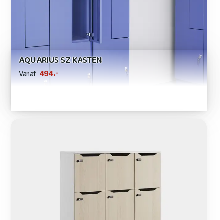
AQUARIUS SZ KASTEN
,-
494
Vanaf