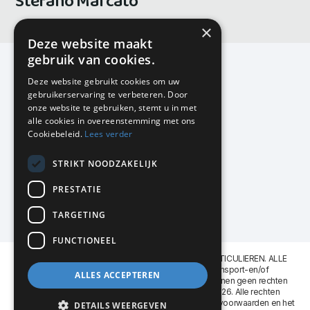
Stefano Marcato
×
Deze website maakt
gebruik van cookies.
Deze website gebruikt cookies om uw
gebruikerservaring te verbeteren. Door
KMP Kantoormeubilair
onze website te gebruiken, stemt u in met
Airport Business Park
alle cookies in overeenstemming met ons
Frankfurtstraat 29-31
Cookiebeleid.
Lees verder
1175 RH Lijnden
STRIKT NOODZAKELIJK
020-617 01 26
info@kmpkantoormeubilair.nl
PRESTATIE
Facebook
TARGETING
Instagram
FUNCTIONEEL
KMP Kantoormeubilair levert aan BEDRIJVEN en PARTICULIEREN. ALLE
GENOEMDE PRIJZEN ZIJN EXCL. 21% B.T.W. Transport-en/of
ALLES ACCEPTEREN
Montagekosten op aanvraag. Aan deze website kunnen geen rechten
worden ontleend. KMP Kantoormeubilair VOF © 2026. Alle rechten
voorbehouden. Lees voor gebruik graag de
leveringsvoorwaarden
en het
DETAILS WEERGEVEN