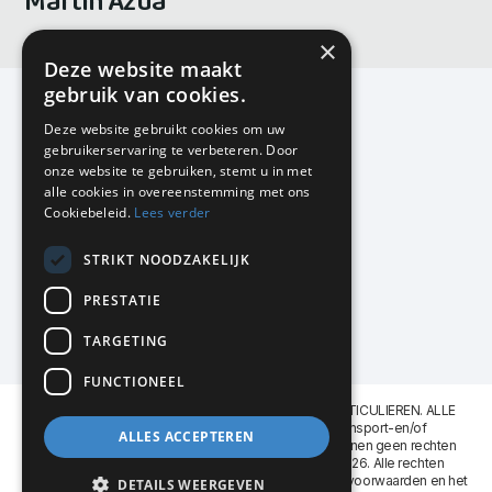
Martín Azúa
×
Deze website maakt
gebruik van cookies.
Deze website gebruikt cookies om uw
gebruikerservaring te verbeteren. Door
KMP Kantoormeubilair
onze website te gebruiken, stemt u in met
Airport Business Park
alle cookies in overeenstemming met ons
Frankfurtstraat 29-31
Cookiebeleid.
Lees verder
1175 RH Lijnden
STRIKT NOODZAKELIJK
020-617 01 26
info@kmpkantoormeubilair.nl
PRESTATIE
Facebook
TARGETING
Instagram
FUNCTIONEEL
KMP Kantoormeubilair levert aan BEDRIJVEN en PARTICULIEREN. ALLE
GENOEMDE PRIJZEN ZIJN EXCL. 21% B.T.W. Transport-en/of
ALLES ACCEPTEREN
Montagekosten op aanvraag. Aan deze website kunnen geen rechten
worden ontleend. KMP Kantoormeubilair VOF © 2026. Alle rechten
voorbehouden. Lees voor gebruik graag de
leveringsvoorwaarden
en het
DETAILS WEERGEVEN