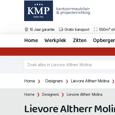
10 Jaar garantie
Gratis transport
650m² s
Home
Werkplek
Zitten
Opberge
Home
Designers
Lievore Altherr Molina
Home
Designers
Lievore Altherr Molina
Lievore Altherr Mol