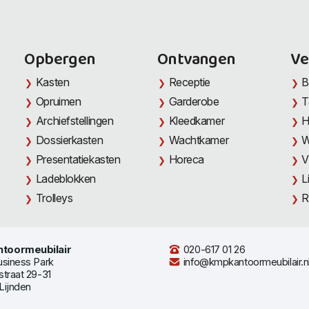
Opbergen
Ontvangen
Ve
Kasten
Receptie
B
Opruimen
Garderobe
T
Archiefstellingen
Kleedkamer
H
Dossierkasten
Wachtkamer
W
Presentatiekasten
Horeca
V
Ladeblokken
L
Trolleys
R
toormeubilair
020-617 01 26
usiness Park
info@kmpkantoormeubilair.n
straat 29-31
Lijnden