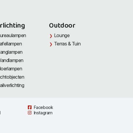
rlichting
Outdoor
ureaulampen
Lounge
afellampen
Terras & Tuin
anglampen
andlampen
loerlampen
ichtobjecten
ailverlichting
Facebook
l
Instagram