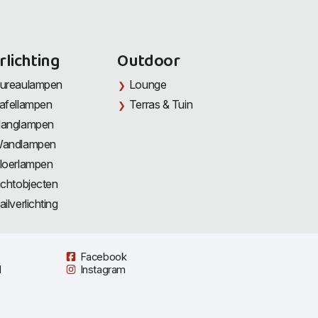
rlichting
Outdoor
ureaulampen
Lounge
afellampen
Terras & Tuin
anglampen
andlampen
loerlampen
ichtobjecten
ailverlichting
Facebook
l
Instagram