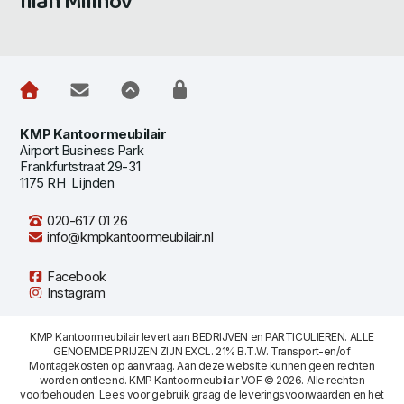
Ilian Milinov
KMP Kantoormeubilair
Airport Business Park
Frankfurtstraat 29-31
1175 RH Lijnden
020-617 01 26
info@kmpkantoormeubilair.nl
Facebook
Instagram
KMP Kantoormeubilair levert aan BEDRIJVEN en PARTICULIEREN. ALLE
GENOEMDE PRIJZEN ZIJN EXCL. 21% B.T.W. Transport-en/of
Montagekosten op aanvraag. Aan deze website kunnen geen rechten
worden ontleend. KMP Kantoormeubilair VOF © 2026. Alle rechten
voorbehouden. Lees voor gebruik graag de
leveringsvoorwaarden
en het