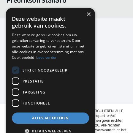
Fredrikson Stallard
×
Deze website maakt
gebruik van cookies.
Deze website gebruikt cookies om uw
gebruikerservaring te verbeteren. Door
KMP Kantoormeubilair
onze website te gebruiken, stemt u in met
Airport Business Park
alle cookies in overeenstemming met ons
Frankfurtstraat 29-31
Cookiebeleid.
Lees verder
1175 RH Lijnden
STRIKT NOODZAKELIJK
020-617 01 26
info@kmpkantoormeubilair.nl
PRESTATIE
Facebook
TARGETING
Instagram
FUNCTIONEEL
KMP Kantoormeubilair levert aan BEDRIJVEN en PARTICULIEREN. ALLE
GENOEMDE PRIJZEN ZIJN EXCL. 21% B.T.W. Transport-en/of
ALLES ACCEPTEREN
Montagekosten op aanvraag. Aan deze website kunnen geen rechten
worden ontleend. KMP Kantoormeubilair VOF © 2026. Alle rechten
voorbehouden. Lees voor gebruik graag de
leveringsvoorwaarden
en het
DETAILS WEERGEVEN