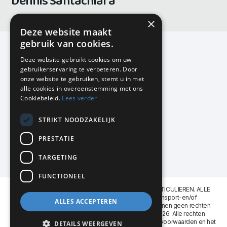
Dennis Santachiara
×
Deze website maakt
gebruik van cookies.
Deze website gebruikt cookies om uw
gebruikerservaring te verbeteren. Door
KMP Kantoormeubilair
onze website te gebruiken, stemt u in met
Airport Business Park
alle cookies in overeenstemming met ons
Frankfurtstraat 29-31
Cookiebeleid.
Lees verder
1175 RH Lijnden
STRIKT NOODZAKELIJK
020-617 01 26
info@kmpkantoormeubilair.nl
PRESTATIE
Facebook
TARGETING
Instagram
FUNCTIONEEL
KMP Kantoormeubilair levert aan BEDRIJVEN en PARTICULIEREN. ALLE
GENOEMDE PRIJZEN ZIJN EXCL. 21% B.T.W. Transport-en/of
ALLES ACCEPTEREN
Montagekosten op aanvraag. Aan deze website kunnen geen rechten
worden ontleend. KMP Kantoormeubilair VOF © 2026. Alle rechten
voorbehouden. Lees voor gebruik graag de
leveringsvoorwaarden
en het
DETAILS WEERGEVEN