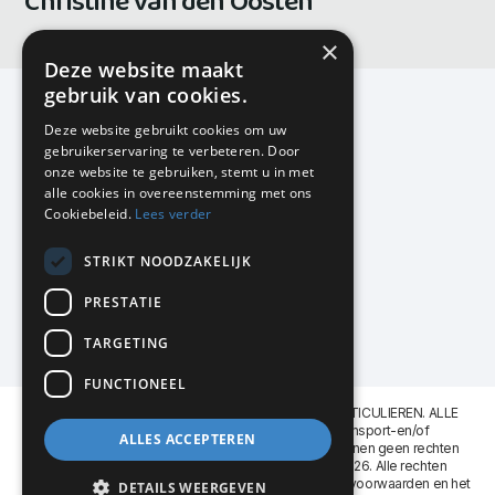
Christine van den Oosten
×
Deze website maakt
gebruik van cookies.
Deze website gebruikt cookies om uw
gebruikerservaring te verbeteren. Door
KMP Kantoormeubilair
onze website te gebruiken, stemt u in met
Airport Business Park
alle cookies in overeenstemming met ons
Frankfurtstraat 29-31
Cookiebeleid.
Lees verder
1175 RH Lijnden
STRIKT NOODZAKELIJK
020-617 01 26
info@kmpkantoormeubilair.nl
PRESTATIE
Facebook
TARGETING
Instagram
FUNCTIONEEL
KMP Kantoormeubilair levert aan BEDRIJVEN en PARTICULIEREN. ALLE
GENOEMDE PRIJZEN ZIJN EXCL. 21% B.T.W. Transport-en/of
ALLES ACCEPTEREN
Montagekosten op aanvraag. Aan deze website kunnen geen rechten
worden ontleend. KMP Kantoormeubilair VOF © 2026. Alle rechten
voorbehouden. Lees voor gebruik graag de
leveringsvoorwaarden
en het
DETAILS WEERGEVEN