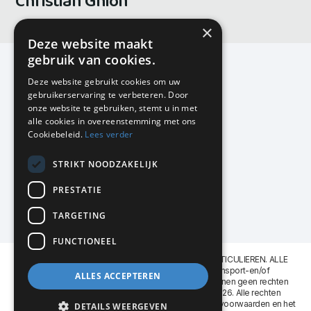
Christian Ghion
×
Deze website maakt
gebruik van cookies.
Deze website gebruikt cookies om uw
gebruikerservaring te verbeteren. Door
KMP Kantoormeubilair
onze website te gebruiken, stemt u in met
Airport Business Park
alle cookies in overeenstemming met ons
Frankfurtstraat 29-31
Cookiebeleid.
Lees verder
1175 RH Lijnden
STRIKT NOODZAKELIJK
020-617 01 26
info@kmpkantoormeubilair.nl
PRESTATIE
Facebook
TARGETING
Instagram
FUNCTIONEEL
KMP Kantoormeubilair levert aan BEDRIJVEN en PARTICULIEREN. ALLE
GENOEMDE PRIJZEN ZIJN EXCL. 21% B.T.W. Transport-en/of
ALLES ACCEPTEREN
Montagekosten op aanvraag. Aan deze website kunnen geen rechten
worden ontleend. KMP Kantoormeubilair VOF © 2026. Alle rechten
voorbehouden. Lees voor gebruik graag de
leveringsvoorwaarden
en het
DETAILS WEERGEVEN