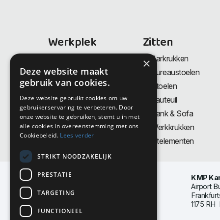
Werkplek
Zitten
Bureaus
Barkrukken
×
Deze website maakt
Thuiswerkplek
Bureaustoelen
gebruik van cookies.
Zit-Sta bureaus
Stoelen
Deze website gebruikt cookies om uw
Directiemeubilair
Fauteuil
gebruikerservaring te verbeteren. Door
Akoestiek & Privacy
Bank & Sofa
onze website te gebruiken, stemt u in met
alle cookies in overeenstemming met ons
Tafels
Werkkrukken
Cookiebeleid.
Lees verder
Vergadertafels
Zitelementen
STRIKT NOODZAKELIJK
PRESTATIE
KMP Kan
Airport B
TARGETING
Frankfurt
1175 RH 
FUNCTIONEEL