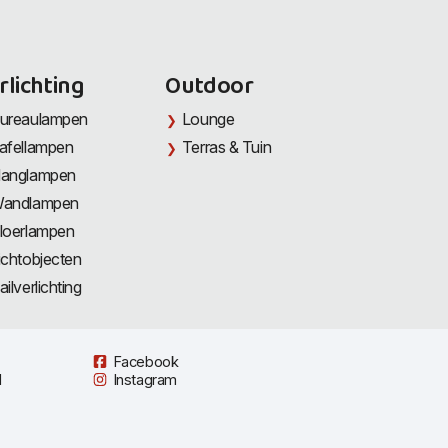
rlichting
Outdoor
ureaulampen
Lounge
afellampen
Terras & Tuin
anglampen
andlampen
loerlampen
ichtobjecten
ailverlichting
Facebook
l
Instagram