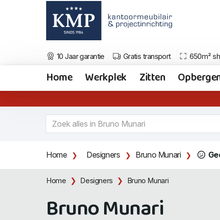
10 Jaar garantie
Gratis transport
650m² s
Home
Werkplek
Zitten
Opberge
Home
Designers
Bruno Munari
Ge
Home
Designers
Bruno Munari
Bruno Munari