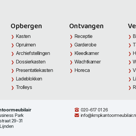
Opbergen
Ontvangen
Ve
Kasten
Receptie
B
Opruimen
Garderobe
T
Archiefstellingen
Kleedkamer
H
Dossierkasten
Wachtkamer
W
Presentatiekasten
Horeca
V
Ladeblokken
L
Trolleys
R
toormeubilair
020-617 01 26
usiness Park
info@kmpkantoormeubilair.n
straat 29-31
Lijnden