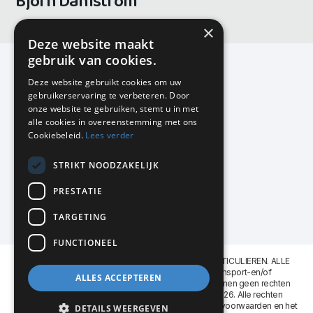
Björn Dahlström
×
Deze website maakt
gebruik van cookies.
Deze website gebruikt cookies om uw
gebruikerservaring te verbeteren. Door
KMP Kantoormeubilair
onze website te gebruiken, stemt u in met
Airport Business Park
alle cookies in overeenstemming met ons
Frankfurtstraat 29-31
Cookiebeleid.
Lees verder
1175 RH Lijnden
STRIKT NOODZAKELIJK
020-617 01 26
info@kmpkantoormeubilair.nl
PRESTATIE
Facebook
TARGETING
Instagram
FUNCTIONEEL
KMP Kantoormeubilair levert aan BEDRIJVEN en PARTICULIEREN. ALLE
GENOEMDE PRIJZEN ZIJN EXCL. 21% B.T.W. Transport-en/of
ALLES ACCEPTEREN
Montagekosten op aanvraag. Aan deze website kunnen geen rechten
worden ontleend. KMP Kantoormeubilair VOF © 2026. Alle rechten
voorbehouden. Lees voor gebruik graag de
leveringsvoorwaarden
en het
DETAILS WEERGEVEN