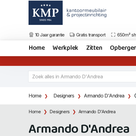
10 Jaar garantie
Gratis transport
650m² s
Home
Werkplek
Zitten
Opberge
Home
Designers
Armando D'Andrea
Home
Designers
Armando D'Andrea
Armando D'Andrea