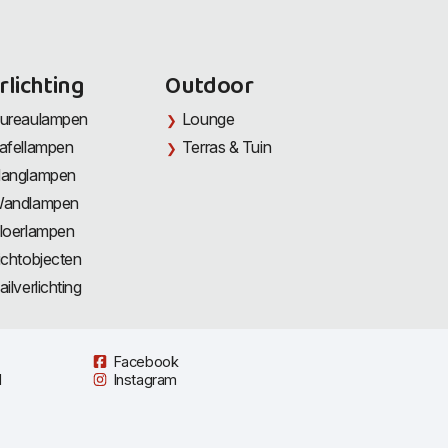
rlichting
Outdoor
ureaulampen
Lounge
afellampen
Terras & Tuin
anglampen
andlampen
loerlampen
ichtobjecten
ailverlichting
Facebook
l
Instagram