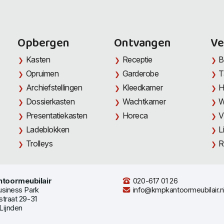
Opbergen
Ontvangen
Ve
Kasten
Receptie
B
Opruimen
Garderobe
T
Archiefstellingen
Kleedkamer
H
Dossierkasten
Wachtkamer
W
Presentatiekasten
Horeca
V
Ladeblokken
L
Trolleys
R
toormeubilair
020-617 01 26
usiness Park
info@kmpkantoormeubilair.n
straat 29-31
Lijnden