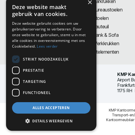
×
Bureaus
Barkrukken
Deze website maakt
Thuiswerkplek
Bureaustoelen
gebruik van cookies.
Zit-Sta bureaus
Stoelen
Deze website gebruikt cookies om uw
Directiemeubilair
Fauteuil
gebruikerservaring te verbeteren. Door
Akoestiek & Privacy
Bank & Sofa
onze website te gebruiken, stemt u in met
alle cookies in overeenstemming met ons
Tafels
Werkkrukken
Cookiebeleid.
Lees verder
Vergadertafels
Zitelementen
STRIKT NOODZAKELIJK
PRESTATIE
KMP Kan
Airport B
TARGETING
Frankfurt
1175 RH 
FUNCTIONEEL
ALLES ACCEPTEREN
KMP Kantoormeu
Transport-en
Kantoormeubilair
DETAILS WEERGEVEN