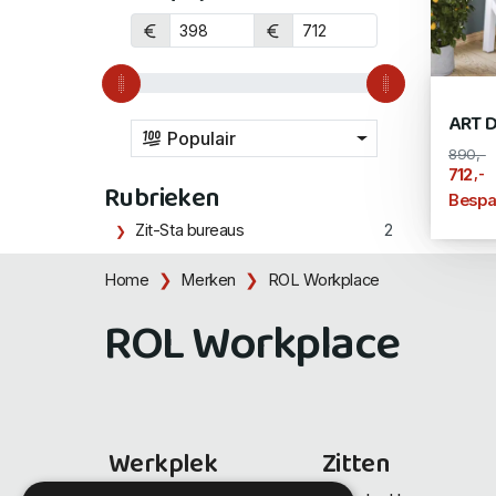
ART D
Populair
890,-
,-
712
Rubrieken
Bespa
Zit-Sta bureaus
2
Home
Merken
ROL Workplace
ROL Workplace
Werkplek
Zitten