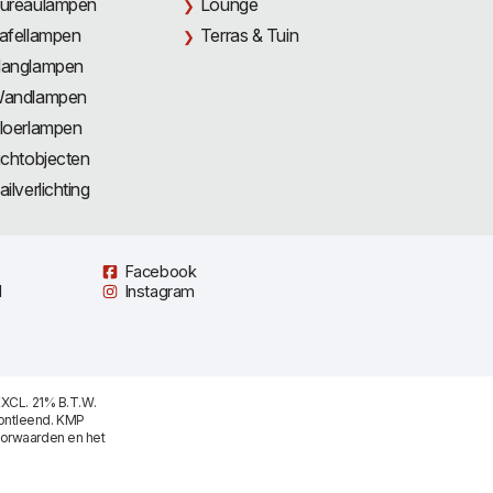
ureaulampen
Lounge
afellampen
Terras & Tuin
anglampen
andlampen
loerlampen
ichtobjecten
ailverlichting
Facebook
l
Instagram
XCL. 21% B.T.W.
ontleend. KMP
oorwaarden
en het