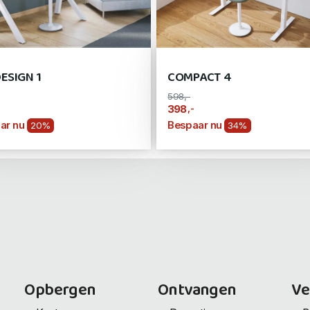
ESIGN 1
COMPACT 4
598,-
,-
398
ar nu
Bespaar nu
20%
34%
Opbergen
Ontvangen
Ve