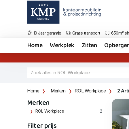
10 Jaar garantie
Gratis transport
650m² s
Home
Werkplek
Zitten
Opberge
Home
Merken
ROL Workplace
2 Art
Merken
ROL Workplace
2
Filter prijs