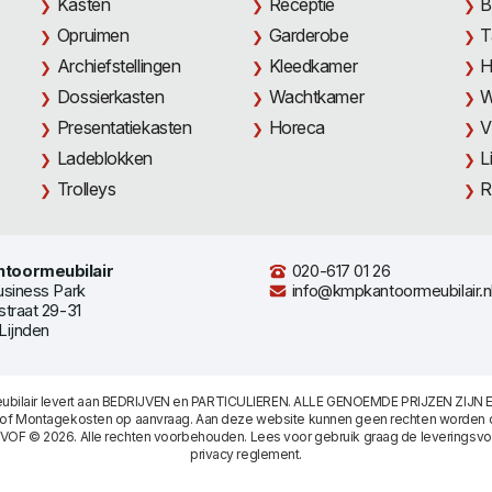
Kasten
Receptie
B
Opruimen
Garderobe
T
Archiefstellingen
Kleedkamer
H
Dossierkasten
Wachtkamer
W
Presentatiekasten
Horeca
V
Ladeblokken
L
Trolleys
R
toormeubilair
020-617 01 26
usiness Park
info@kmpkantoormeubilair.n
straat 29-31
Lijnden
bilair levert aan BEDRIJVEN en PARTICULIEREN. ALLE GENOEMDE PRIJZEN ZIJN E
/of Montagekosten op aanvraag. Aan deze website kunnen geen rechten worden 
 VOF © 2026. Alle rechten voorbehouden. Lees voor gebruik graag de
leveringsv
privacy reglement
.