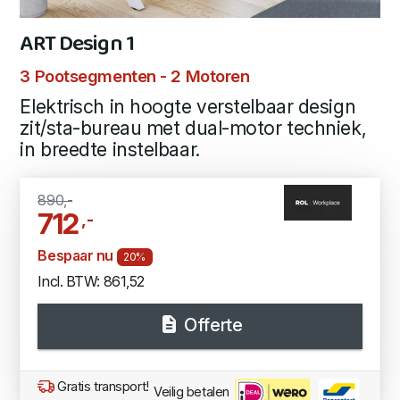
ART Design 1
3 Pootsegmenten - 2 Motoren
Elektrisch in hoogte verstelbaar design
zit/sta-bureau met dual-motor techniek,
in breedte instelbaar.
890,-
712
,-
Bespaar nu
20%
Incl. BTW: 861,52
Offerte
Gratis transport!
Veilig betalen