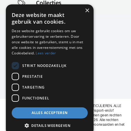
Collecties
×
Actuele en populaire collecties
Deze website maakt
gebruik van cookies.
Deze website gebruikt cookies om uw
gebruikerservaring te verbeteren. Door
KMP Kantoormeubilair
onze website te gebruiken, stemt u in met
Airport Business Park
alle cookies in overeenstemming met ons
Frankfurtstraat 29-31
Cookiebeleid.
Lees verder
1175 RH Lijnden
STRIKT NOODZAKELIJK
020-617 01 26
info@kmpkantoormeubilair.nl
PRESTATIE
Facebook
TARGETING
Instagram
FUNCTIONEEL
KMP Kantoormeubilair levert aan BEDRIJVEN en PARTICULIEREN. ALLE
GENOEMDE PRIJZEN ZIJN EXCL. 21% B.T.W. Transport-en/of
ALLES ACCEPTEREN
Montagekosten op aanvraag. Aan deze website kunnen geen rechten
worden ontleend. KMP Kantoormeubilair VOF © 2026. Alle rechten
voorbehouden. Lees voor gebruik graag de
leveringsvoorwaarden
en het
DETAILS WEERGEVEN
privacy reglement
.