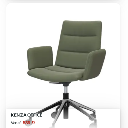
KENZA OFFICE
,12
585
Vanaf