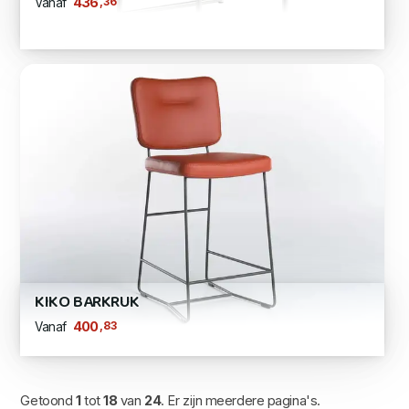
,36
436
Vanaf
KIKO BARKRUK
,83
400
Vanaf
Getoond
1
tot
18
van
24
. Er zijn meerdere pagina's.