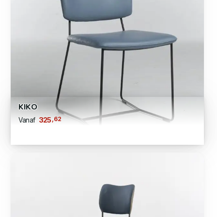
KIKO
,62
325
Vanaf