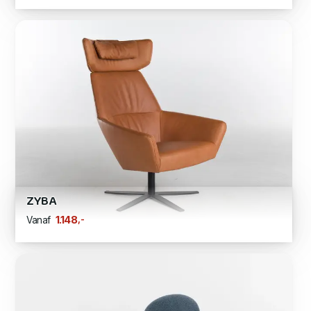
ZYBA
,-
1.148
Vanaf