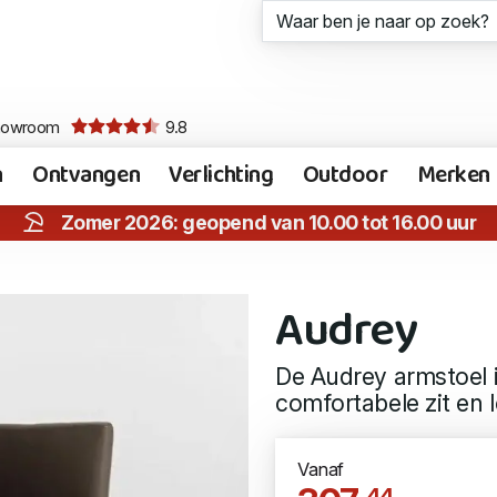
howroom
9.8
n
Ontvangen
Verlichting
Outdoor
Merken
Zomer 2026: geopend van 10.00 tot 16.00 uur
Audrey
De Audrey armstoel i
comfortabele zit en 
Vanaf
,44