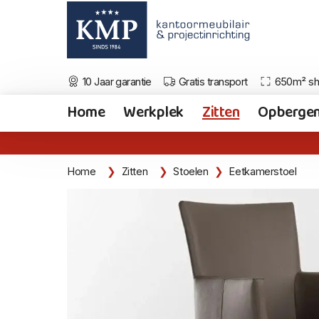
10 Jaar garantie
Gratis transport
650m² s
Home
Werkplek
Zitten
Opberge
Home
Zitten
Stoelen
Eetkamerstoel