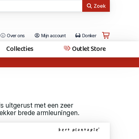
Zoek
Over ons
Mijn account
Donker
Collecties
Outlet Store
s uitgerust met een zeer
lekker brede armleuningen.