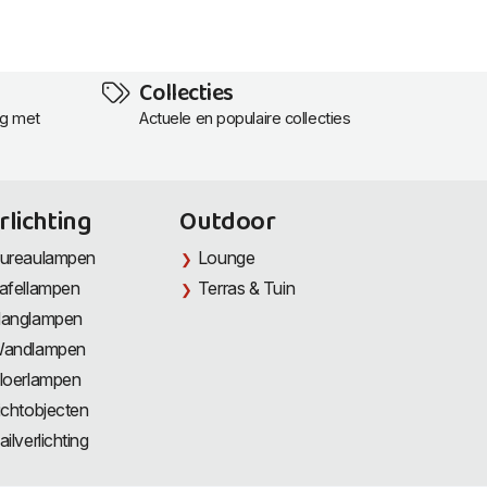
Collecties
ng met
Actuele en populaire collecties
rlichting
Outdoor
ureaulampen
Lounge
afellampen
Terras & Tuin
anglampen
andlampen
loerlampen
ichtobjecten
ailverlichting