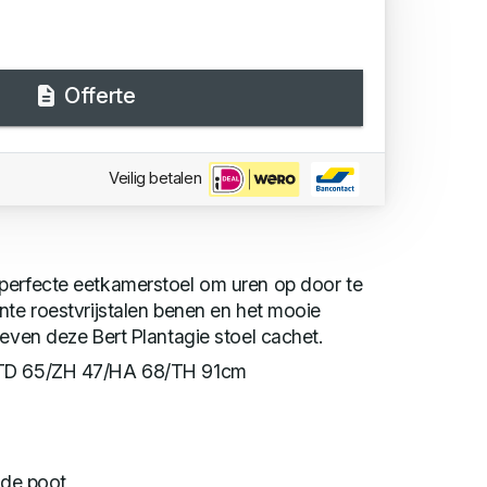
Offerte
Veilig betalen
perfecte eetkamerstoel om uren op door te
nte roestvrijstalen benen en het mooie
geven deze Bert Plantagie stoel cachet.
/TD 65/ZH 47/HA 68/TH 91cm
nde poot