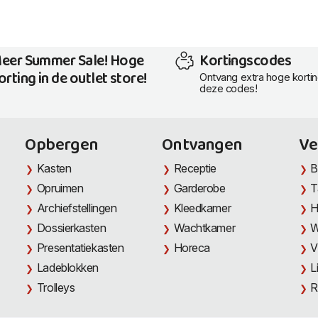
eer Summer Sale! Hoge
Kortingscodes
orting in de outlet store!
Ontvang extra hoge korti
deze codes!
Opbergen
Ontvangen
Ve
Kasten
Receptie
B
Opruimen
Garderobe
T
Archiefstellingen
Kleedkamer
H
Dossierkasten
Wachtkamer
W
Presentatiekasten
Horeca
V
Ladeblokken
L
Trolleys
R