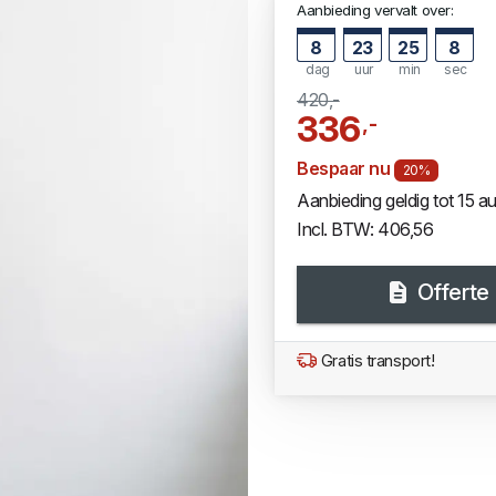
Aanbieding vervalt over:
8
23
25
7
dag
uur
min
sec
420,-
336
,-
Bespaar nu
20%
Aanbieding geldig tot 15 
Incl. BTW: 406,56
Offerte
Gratis transport!