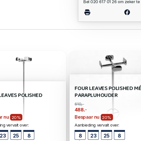
Bel 020 617 01 26 om zeker te 
FOUR LEAVES POLISHED M
LEAVES POLISHED
PARAPLUHOUDER
610,-
,-
488
r nu
Bespaar nu
20%
20%
ng vervalt over:
Aanbieding vervalt over:
23
25
7
8
23
25
7