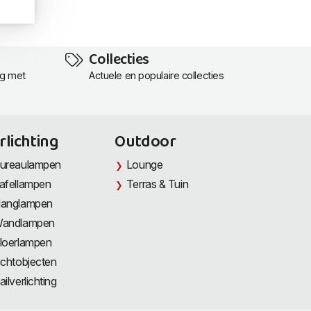
Collecties
ng met
Actuele en populaire collecties
rlichting
Outdoor
ureaulampen
Lounge
afellampen
Terras & Tuin
anglampen
andlampen
loerlampen
ichtobjecten
ailverlichting