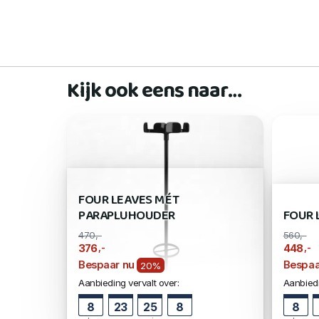
Kijk ook eens naar…
FOUR LEAVES MÉT
PARAPLUHOUDER
FOUR 
470,-
560,-
,-
,-
376
448
Bespaar nu
Bespaa
20%
Aanbieding vervalt over:
Aanbiedi
8
23
25
7
8