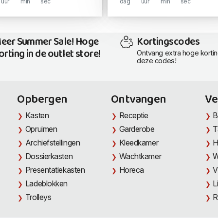
uur
min
sec
dag
uur
min
sec
eer Summer Sale! Hoge
Kortingscodes
orting in de outlet store!
Ontvang extra hoge korti
deze codes!
Opbergen
Ontvangen
Ve
Kasten
Receptie
B
Opruimen
Garderobe
T
Archiefstellingen
Kleedkamer
H
Dossierkasten
Wachtkamer
W
Presentatiekasten
Horeca
V
Ladeblokken
L
Trolleys
R