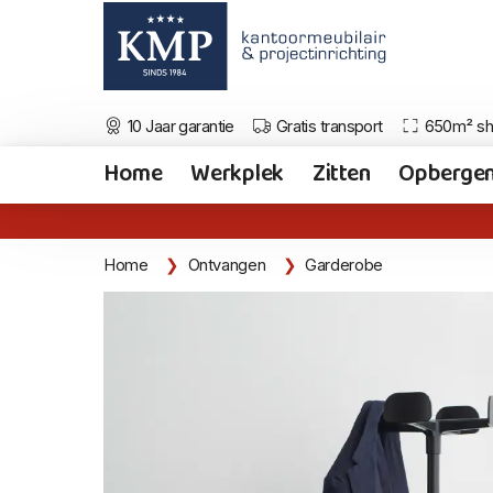
10 Jaar garantie
Gratis transport
650m² s
Home
Werkplek
Zitten
Opberge
Home
Ontvangen
Garderobe