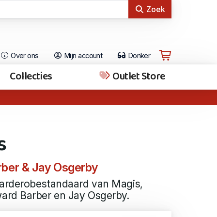
Zoek
Over ons
Mijn account
Donker
Collecties
Outlet Store
s
rber & Jay Osgerby
garderobestandaard van Magis,
ard Barber en Jay Osgerby.