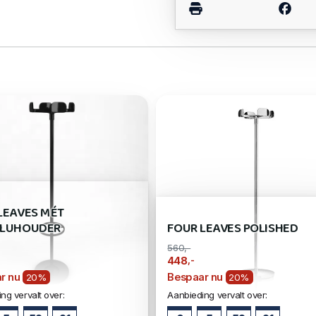
LEAVES MÉT
PLUHOUDER
FOUR LEAVES POLISHED
560,-
,-
448
r nu
Bespaar nu
20%
20%
ng vervalt over:
Aanbieding vervalt over: