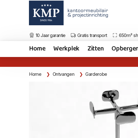
10 Jaar garantie
Gratis transport
650m² s
Home
Werkplek
Zitten
Opberge
Home
Ontvangen
Garderobe