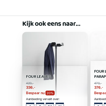
Kijk ook eens naar…
FOUR 
FOUR LEAVES
PARA
420,-
470,-
,-
,-
336
376
Bespaar nu
Bespaa
20%
Aanbieding vervalt over:
Aanbiedi