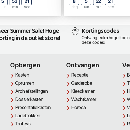
5
52
21
8
5
52
21
uur
min
sec
dag
uur
min
sec
eer Summer Sale! Hoge
Kortingscodes
orting in de outlet store!
Ontvang extra hoge korti
deze codes!
Opbergen
Ontvangen
Ve
Kasten
Receptie
B
Opruimen
Garderobe
T
Archiefstellingen
Kleedkamer
H
Dossierkasten
Wachtkamer
W
Presentatiekasten
Horeca
V
Ladeblokken
L
Trolleys
R