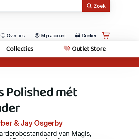
Zoek
Over ons
Mijn account
Donker
Collecties
Outlet Store
s Polished mét
uder
rber & Jay Osgerby
garderobestandaard van Magis,