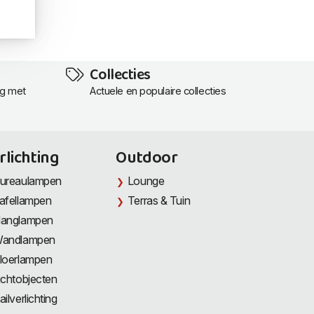
Collecties
ng met
Actuele en populaire collecties
rlichting
Outdoor
ureaulampen
Lounge
afellampen
Terras & Tuin
anglampen
andlampen
loerlampen
ichtobjecten
ailverlichting