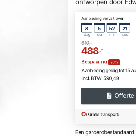
ontworpen door Edw
Aanbieding vervalt over:
8
5
52
21
dag
uur
min
sec
610,-
488
,-
Bespaar nu
20%
Aanbieding geldig tot 15 
Incl. BTW: 590,48
Offerte
Gratis transport!
Een garderobestandaard hoo