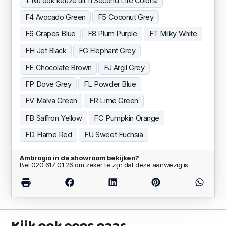
+ Nu ook keuze uit 11 Second Life Colors!
F4 Avocado Green
F5 Coconut Grey
F6 Grapes Blue
F8 Plum Purple
FT Milky White
FH Jet Black
FG Elephant Grey
FE Chocolate Brown
FJ Argil Grey
FP Dove Grey
FL Powder Blue
FV Malva Green
FR Lime Green
FB Saffron Yellow
FC Pumpkin Orange
FD Flame Red
FU Sweet Fuchsia
Ambrogio in de showroom bekijken?
Bel 020 617 01 26 om zeker te zijn dat deze aanwezig is.