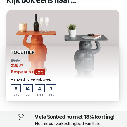
Kijk ook eens naar…
TOGETHER
299,-
,20
239
Bespaar nu
20%
Aanbieding vervalt over:
8
14
4
6
dag
uur
min
sec
Vela Sunbed nu met 18% korting!
Het meest verkocht ligbed van Italië!