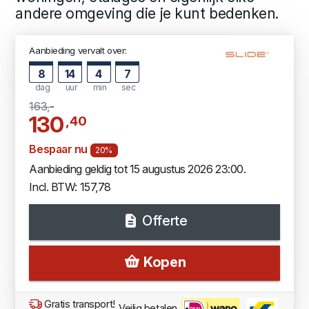
andere omgeving die je kunt bedenken.
Aanbieding vervalt over:
8
14
4
6
dag
uur
min
sec
163,-
130
,40
Bespaar nu
20%
Aanbieding geldig tot 15 augustus 2026 23:00.
Incl. BTW: 157,78
Offerte
Kopen
Gratis transport!
Veilig betalen