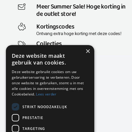
Meer Summer Sale! Hoge korting in
de outlet store!
Kortingscodes
Ontvang extra hoge korting met deze codes!
Collecties
×
Actuele en populaire collecties
Deze website maakt
gebruik van cookies.
Deze website gebruikt cookies om uw
gebruikerservaring te verbeteren. Door
KMP Kantoormeubilair
onze website te gebruiken, stemt u in met
Airport Business Park
alle cookies in overeenstemming met ons
Frankfurtstraat 29-31
Cookiebeleid.
Lees verder
1175 RH Lijnden
STRIKT NOODZAKELIJK
020-617 01 26
info@kmpkantoormeubilair.nl
PRESTATIE
Facebook
TARGETING