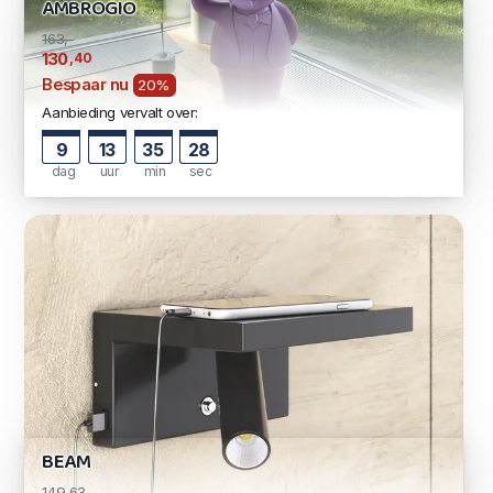
AMBROGIO
163,-
,40
130
Bespaar nu
20%
Aanbieding vervalt over:
9
13
35
28
dag
uur
min
sec
BEAM
149,63