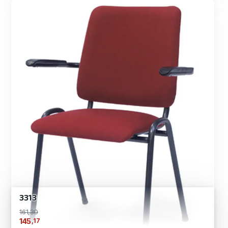
3313
161,30
,17
145