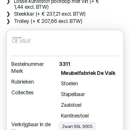
Losse kunststof pootdop met vilt (+ €
1,44 excl. BTW)
Steekkar (+ € 237,21 excl. BTW)
Trolley (+ € 207,66 excl. BTW)
Bestelnummer
3311
Merk
Meubelfabriek De Valk
Rubrieken
Stoelen
Collecties
Stapelbaar
Zaalstoel
Kantinestoel
Verkrijgbaar in de
Zwart RAL 9005