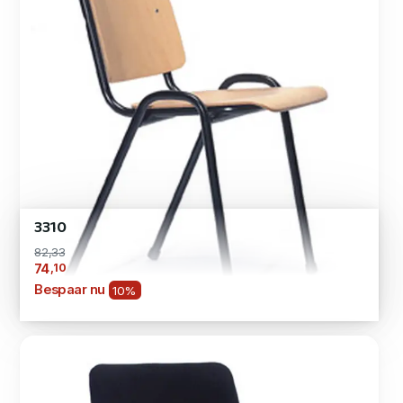
3310
82,33
,10
74
Bespaar nu
10%