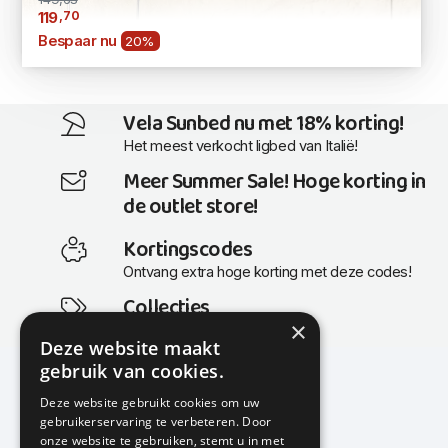
,70
119
Bespaar nu
20%
Vela Sunbed nu met 18% korting!
Het meest verkocht ligbed van Italië!
Meer Summer Sale! Hoge korting in
de outlet store!
Kortingscodes
Ontvang extra hoge korting met deze codes!
Collecties
×
Actuele en populaire collecties
Deze website maakt
gebruik van cookies.
Deze website gebruikt cookies om uw
gebruikerservaring te verbeteren. Door
KMP Kantoormeubilair
onze website te gebruiken, stemt u in met