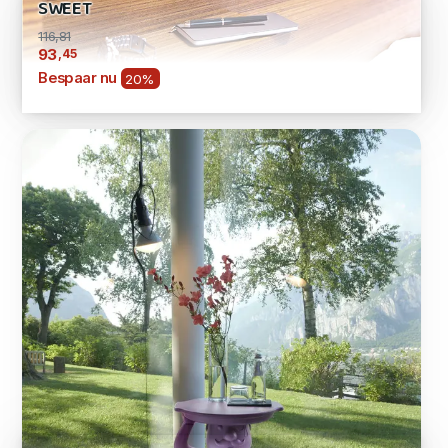
SWEET
116,81
,45
93
Bespaar nu
20%