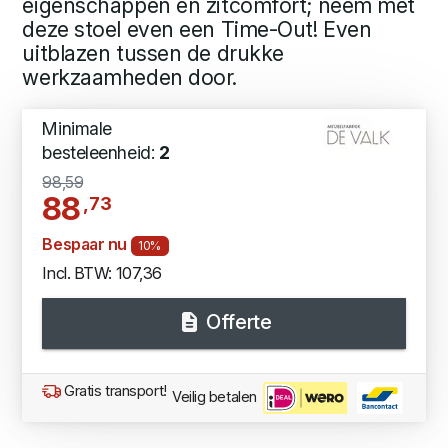
eigenschappen en zitcomfort; neem met
deze stoel even een Time-Out! Even
uitblazen tussen de drukke
werkzaamheden door.
Minimale
besteleenheid:
2
98,59
88
,73
Bespaar nu
10%
Incl. BTW: 107,36
Offerte
Gratis transport!
Veilig betalen