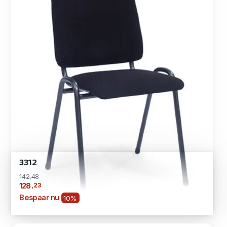
3312
142,48
,23
128
Bespaar nu
10%