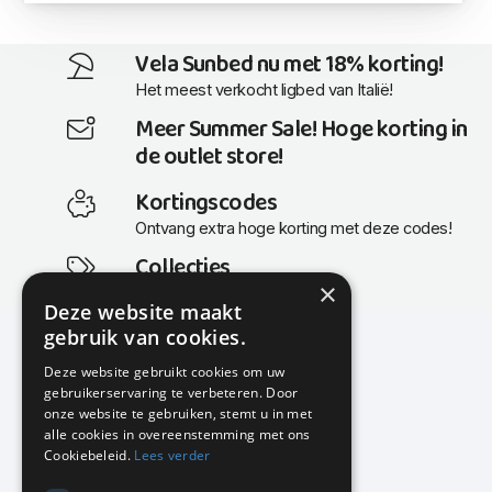
Vela Sunbed nu met 18% korting!
Het meest verkocht ligbed van Italië!
Meer Summer Sale! Hoge korting in
de outlet store!
Kortingscodes
Ontvang extra hoge korting met deze codes!
Collecties
×
Actuele en populaire collecties
Deze website maakt
gebruik van cookies.
Deze website gebruikt cookies om uw
gebruikerservaring te verbeteren. Door
KMP Kantoormeubilair
onze website te gebruiken, stemt u in met
Airport Business Park
alle cookies in overeenstemming met ons
Frankfurtstraat 29-31
Cookiebeleid.
Lees verder
1175 RH Lijnden