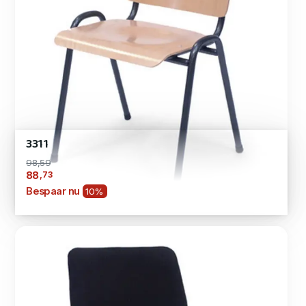
3311
98,59
,73
88
Bespaar nu
10%