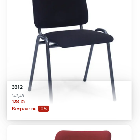
3312
142,48
,23
128
Bespaar nu
10%