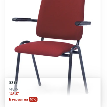
3313
161,30
,17
145
Bespaar nu
10%