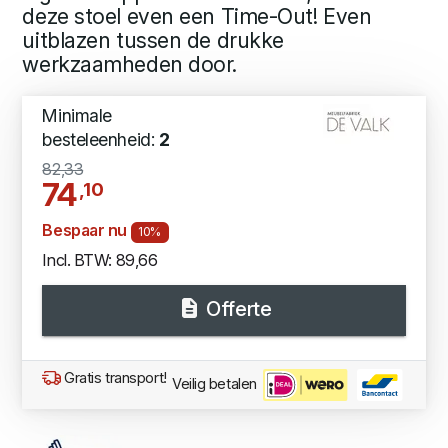
deze stoel even een Time-Out! Even
uitblazen tussen de drukke
werkzaamheden door.
Minimale
besteleenheid:
2
82,33
74
,10
Bespaar nu
10%
Incl. BTW: 89,66
Offerte
Gratis transport!
Veilig betalen