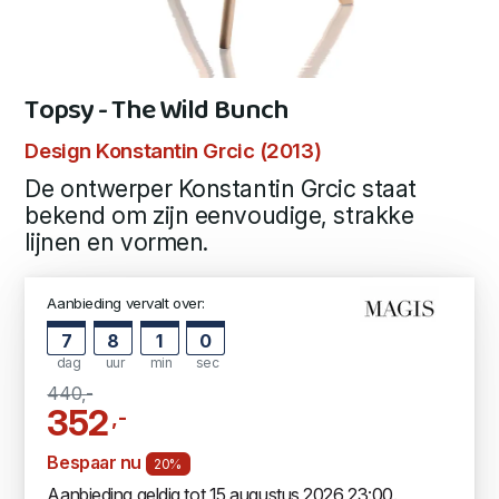
Topsy - The Wild Bunch
Design Konstantin Grcic (2013)
De ontwerper Konstantin Grcic staat
bekend om zijn eenvoudige, strakke
lijnen en vormen.
Aanbieding vervalt over:
7
8
0
59
dag
uur
min
sec
440,-
352
,-
Bespaar nu
20%
Aanbieding geldig tot 15 augustus 2026 23:00.