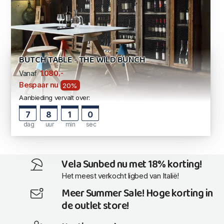
BUTCH TABLE - THE WILD BUNCH
,-
1.080
Vanaf
Bespaar nu
20%
Aanbieding vervalt over:
7
8
0
59
dag
uur
min
sec
Vela Sunbed nu met 18% korting!
Het meest verkocht ligbed van Italië!
Meer Summer Sale! Hoge korting in
de outlet store!