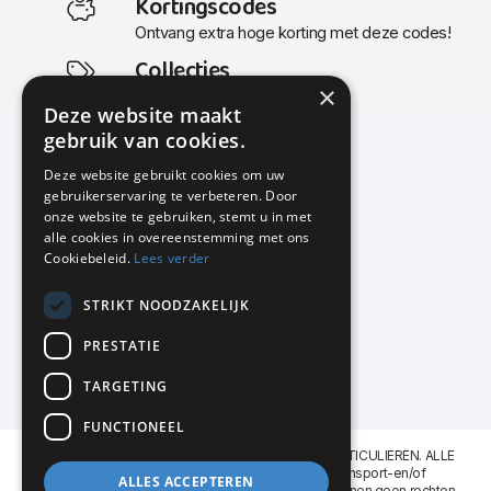
Kortingscodes
Ontvang extra hoge korting met deze codes!
Collecties
×
Actuele en populaire collecties
Deze website maakt
gebruik van cookies.
Deze website gebruikt cookies om uw
gebruikerservaring te verbeteren. Door
KMP Kantoormeubilair
onze website te gebruiken, stemt u in met
Airport Business Park
alle cookies in overeenstemming met ons
Frankfurtstraat 29-31
Cookiebeleid.
Lees verder
1175 RH Lijnden
STRIKT NOODZAKELIJK
020-617 01 26
info@kmpkantoormeubilair.nl
PRESTATIE
Facebook
TARGETING
Instagram
FUNCTIONEEL
KMP Kantoormeubilair levert aan BEDRIJVEN en PARTICULIEREN. ALLE
GENOEMDE PRIJZEN ZIJN EXCL. 21% B.T.W. Transport-en/of
ALLES ACCEPTEREN
Montagekosten op aanvraag. Aan deze website kunnen geen rechten