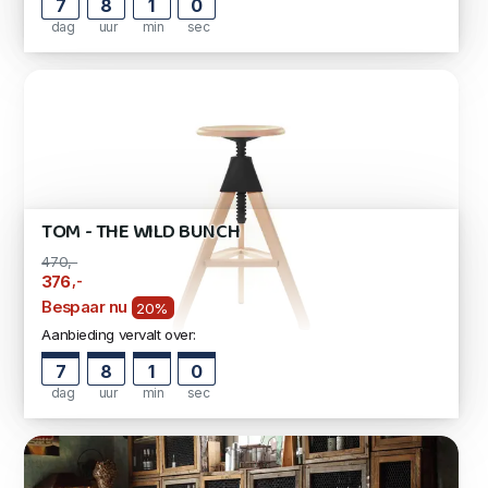
7
8
0
59
dag
uur
min
sec
TOM - THE WILD BUNCH
470,-
,-
376
Bespaar nu
20%
Aanbieding vervalt over:
7
8
0
59
dag
uur
min
sec