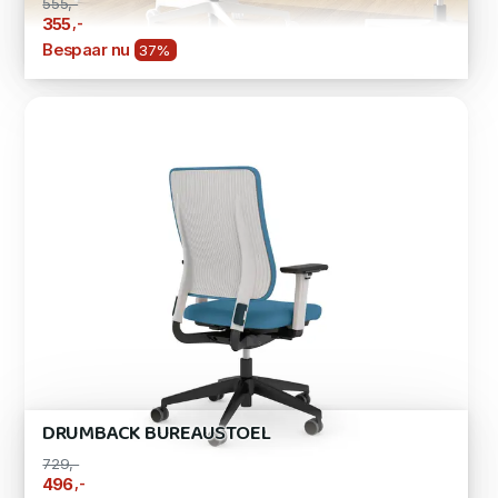
555,-
,-
355
Bespaar nu
37%
DRUMBACK BUREAUSTOEL
729,-
,-
496