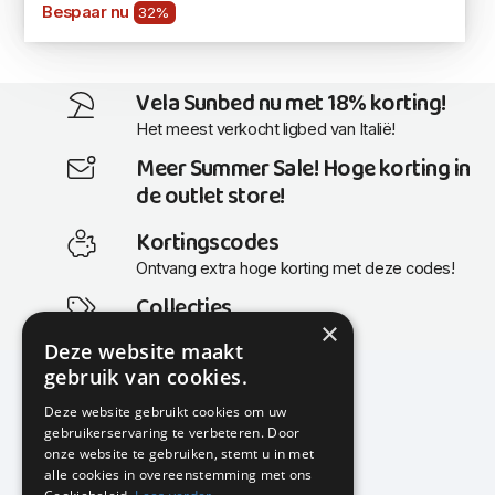
Bespaar nu
32%
Vela Sunbed nu met 18% korting!
Het meest verkocht ligbed van Italië!
Meer Summer Sale! Hoge korting in
de outlet store!
Kortingscodes
Ontvang extra hoge korting met deze codes!
Collecties
×
Actuele en populaire collecties
Deze website maakt
gebruik van cookies.
Deze website gebruikt cookies om uw
gebruikerservaring te verbeteren. Door
KMP Kantoormeubilair
onze website te gebruiken, stemt u in met
Airport Business Park
alle cookies in overeenstemming met ons
Frankfurtstraat 29-31