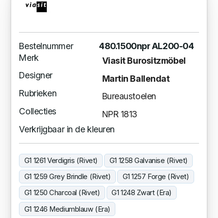
Bestelnummer
480.1500npr AL200-04
Merk
Viasit Burositzmöbel
Designer
Martin Ballendat
Rubrieken
Bureaustoelen
Collecties
NPR 1813
Verkrijgbaar in de kleuren
G1 1261 Verdigris (Rivet)
G1 1258 Galvanise (Rivet)
G1 1259 Grey Brindle (Rivet)
G1 1257 Forge (Rivet)
G1 1250 Charcoal (Rivet)
G1 1248 Zwart (Era)
G1 1246 Mediumblauw (Era)