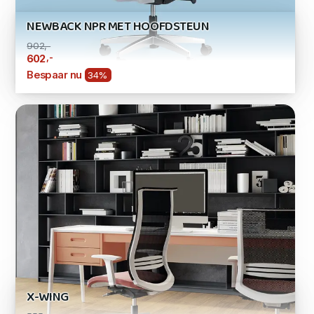
NEWBACK NPR MET HOOFDSTEUN
902,-
,-
602
Bespaar nu
34%
X-WING